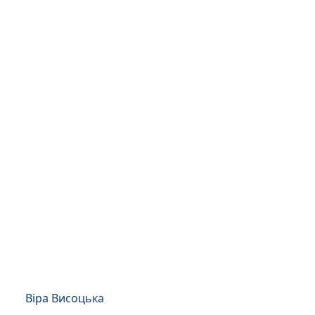
Віра Висоцька