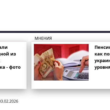
МНЕНИЯ
али
Пенси
ной из
как п
к
украи
ка - фото
уровня
03.02.2026