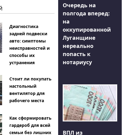
Очередь на
Й
полгода вперед:
на
Диагностика
оккупированной
задней подвески
Луганщине
авто: симптомы
нереально
неисправностей и
попасть к
способы их
нотариусу
устранения
Стоит ли покупать
настольный
вентилятор для
рабочего места
Как сформировать
гардероб для всей
ВПЛ из
семьи без лишних