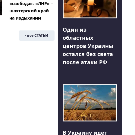
«свобода»: «ЛНР» –
шахтерский край
на издыхании
Один из
- все СТАТЬИ
областных
центров Украины
остался без света
после атаки РФ
В Украину идет