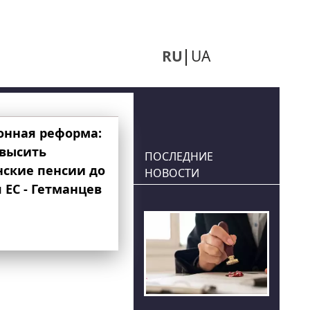
RU
UA
онная реформа:
овысить
ПОСЛЕДНИЕ
нские пенсии до
НОВОСТИ
 ЕС - Гетманцев