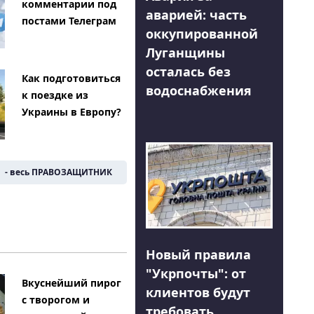
комментарии под
аварией: часть
постами Телеграм
оккупированной
Луганщины
осталась без
Как подготовиться
водоснабжения
к поездке из
Украины в Европу?
- весь ПРАВОЗАЩИТНИК
Новый правила
"Укрпочты": от
Вкуснейший пирог
клиентов будут
с творогом и
требовать