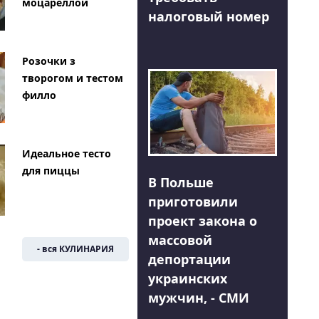
моцареллой
налоговый номер
Розочки з
творогом и тестом
филло
Идеальное тесто
для пиццы
В Польше
приготовили
проект закона о
массовой
- вся КУЛИНАРИЯ
депортации
украинских
мужчин, - СМИ