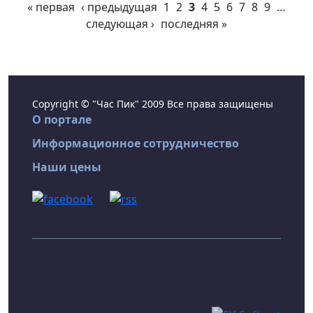
« первая
‹ предыдущая
1
2
3
4
5
6
7
8
9
…
следующая ›
последняя »
Copyright © "Час Пик" 2009 Все права защищены
О портале
Информационное сотрудничество
Наши цены