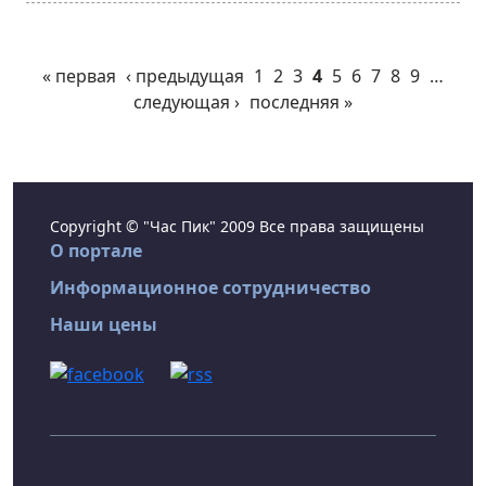
« первая
‹ предыдущая
1
2
3
4
5
6
7
8
9
…
следующая ›
последняя »
Copyright © "Час Пик" 2009 Все права защищены
О портале
Информационное сотрудничество
Наши цены