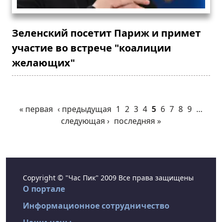
Зеленский посетит Париж и примет
участие во встрече "коалиции
желающих"
« первая
‹ предыдущая
1
2
3
4
5
6
7
8
9
…
следующая ›
последняя »
Copyright © "Час Пик" 2009 Все права защищены
О портале
Информационное сотрудничество