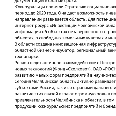
документации в сжатые сроки.
Южноуральцы приняли Стратегию социально-эко
период до 2020 года. Она даст возможность инве
направлении развивается область. Для потенци
интернет-ресурс «Инвестиции Челябинской обла
информация об объектах незавершенного стро
объектах, о свободных земельных участках и ин
В области создана инновационная инфраструктур
областной бизнес-инкубатор, региональный ве
технопарки.
Регион ведет активное взаимодействие с Центр
новых технологий (Фонд «Сколково»), ОАО «РОС
развитию малых форм предприятий в научно-тех
Сегодня Челябинская область активно развивает 
субъектами России, так и со странами дальнего
развитие этих связей играют огромную роль в 
привлекательности Челябинска и области, в том
продукции южноуральских предприятий и бренда