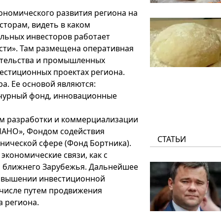
номического развития региона на
сторам, видеть в каком
альных инвесторов работает
сти». Там размещена оперативная
ительства и промышленных
вестиционных проектах региона.
а. Ее основой являются:
нчурный фонд, инновационные
ом разработки и коммерциализации
НАНО», Фондом содействия
СТАТЬИ
нической сфере (Фонд Бортника).
экономические связи, как с
 и ближнего Зарубежья. Дальнейшее
повышении инвестиционной
 числе путем продвижения
 региона.