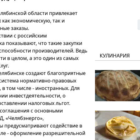
елябинской области привлекает
 как экономическую, так и
ные заказы.
ствии с российским
а показывают, что такие закупки
способности производителей. Ведь
КУЛИНАРИЯ
и в целом, а это один из самых
луг.
елябинске создают благоприятные
а система нормативно-правовых
 в том числе - иностранных. Для
нии инвестдеятельности, о
оставлении налоговых льгот.
 соглашения с основными
, «Челябэнерго»,
ты предусматривают содействие в
сле - оформление разрешительной