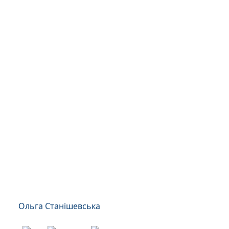
Ольга Станішевська