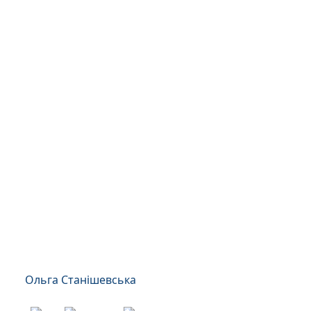
Ольга Станішевська