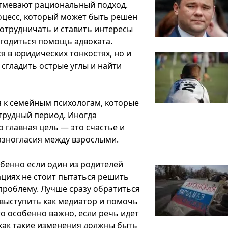
атмевают рациональный подход.
роцесс, который может быть решен
сотрудничать и ставить интересы
игодиться помощь адвоката.
 в юридических тонкостях, но и
сгладить острые углы и найти
я к семейным психологам, которые
трудный период. Иногда
 главная цель — это счастье и
азногласия между взрослыми.
обенно если один из родителей
уациях не стоит пытаться решить
проблему. Лучше сразу обратиться
выступить как медиатор и помочь
то особенно важно, если речь идет
 как такие изменения должны быть