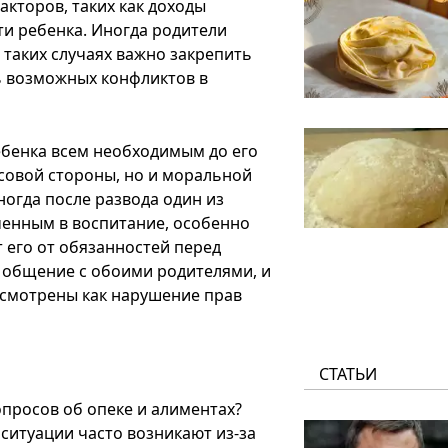
акторов, таких как доходы
ти ребенка. Иногда родители
 таких случаях важно закрепить
ь возможных конфликтов в
ебенка всем необходимым до его
совой стороны, но и моральной
ногда после развода один из
ченным в воспитание, особенно
 его от обязанностей перед
 общение с обоими родителями, и
ссмотрены как нарушение прав
СТАТЬИ
просов об опеке и алиментах?
 ситуации часто возникают из-за