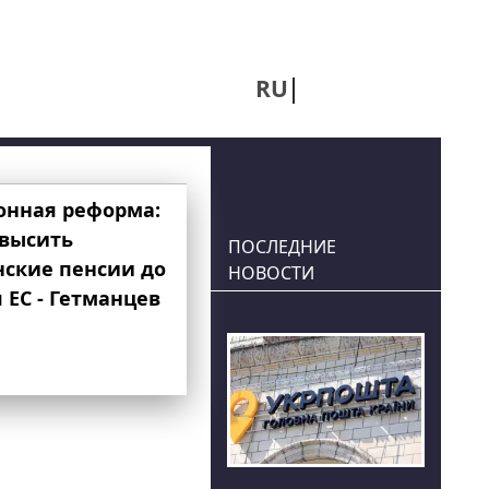
RU
UA
онная реформа:
овысить
ПОСЛЕДНИЕ
нские пенсии до
НОВОСТИ
 ЕС - Гетманцев