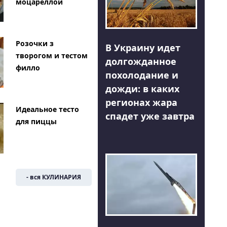
моцареллой
Розочки з
В Украину идет
творогом и тестом
долгожданное
филло
похолодание и
дожди: в каких
регионах жара
Идеальное тесто
спадет уже завтра
для пиццы
- вся КУЛИНАРИЯ