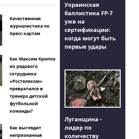
Украинская
баллистика FP-7
Качественная
уже на
журналистика по
сертификации:
пресс-картам
когда могут быть
первые удары
Как Максим Криппа
из рядового
сотрудника
«Ростелеком»
превратился в
тренера детской
футбольной
команды?
Луганщина -
лидер по
Как выглядит
количеству
непризнанная