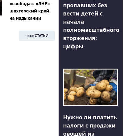
«свобода»: «ЛНР» –
пропавших без
шахтерский край
вести детей с
на издыхании
начала
полномасштабного
- все СТАТЬИ
вторжения:
цифры
Нужно ли платить
налоги с продажи
овощей из