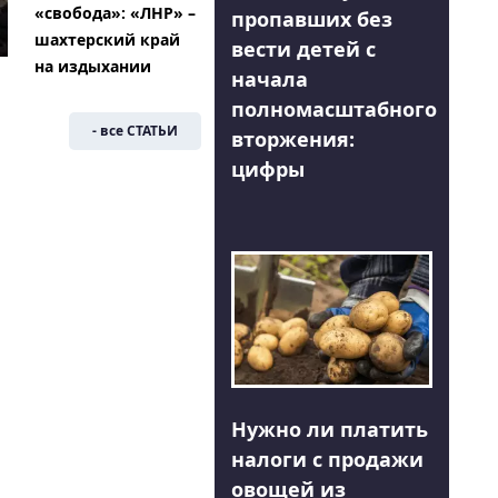
«свобода»: «ЛНР» –
пропавших без
шахтерский край
вести детей с
на издыхании
начала
полномасштабного
- все СТАТЬИ
вторжения:
цифры
Нужно ли платить
налоги с продажи
овощей из