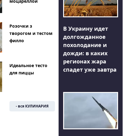
моцареллой
Розочки з
В Украину идет
творогом и тестом
долгожданное
филло
похолодание и
дожди: в каких
регионах жара
Идеальное тесто
спадет уже завтра
для пиццы
- вся КУЛИНАРИЯ