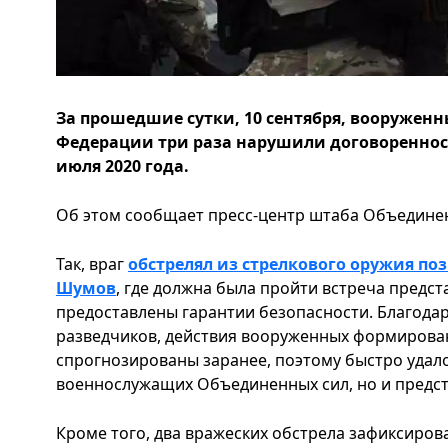
За прошедшие сутки, 10 сентября, вооружен
Федерации три раза нарушили договоренност
июля 2020 года.
Об этом сообщает пресс-центр штаба Объединен
Так, враг
обстрелял из стрелкового оружия п
Шумов
, где должна была пройти встреча предст
предоставлены гарантии безопасности. Благода
разведчиков, действия вооруженных формирова
спрогнозированы заранее, поэтому быстро удал
военнослужащих Объединенных сил, но и предст
Кроме того, два вражеских обстрела зафиксиров