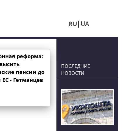
RU
UA
онная реформа:
овысить
ПОСЛЕДНИЕ
нские пенсии до
НОВОСТИ
 ЕС - Гетманцев