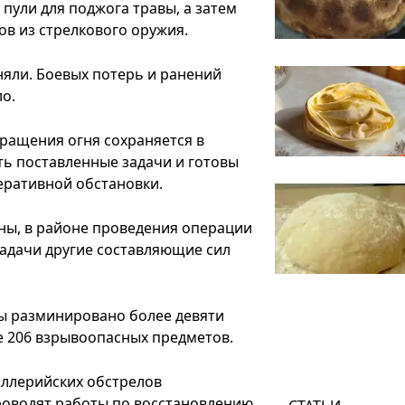
пули для поджога травы, а затем
в из стрелкового оружия.
няли. Боевых потерь и ранений
о.
кращения огня сохраняется в
ь поставленные задачи и готовы
еративной обстановки.
ы, в районе проведения операции
адачи другие составляющие сил
ы разминировано более девяти
е 206 взрывоопасных предметов.
иллерийских обстрелов
роводят работы по восстановлению