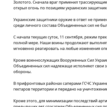
Золотого. Сначала враг применил трассирующие 
открыл огонь по позициям украинских защитнико
Украинские защитники оружие в ответ не приме
среди личного состава Объединенных сил не был
С начала текущих суток, 11 сентября, режим пре
полной мере. Наши воины продолжают выполнят
мгновенно реагировать на любые изменения оп
Кроме военнослужащих Вооруженных Сил Украин
Объединенных сил надлежаще исполняют свои з
обороны.
В прифронтовых районах саперами ГСЧС Украин
гектаров территории и передано на уничтожени
Кроме этого, для минимизации последствий арт
предыдущих лет спасатели Объединенных сил п