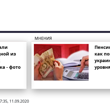
МНЕНИЯ
али
Пенси
ной из
как п
к
украи
ка - фото
уровня
7:35, 11.09.2020