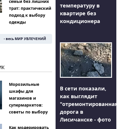
семьи без лишних
температуру в
трат: практический
квартире без
подход к выбору
кондиционера
одежды
- весь МИР УВЛЕЧЕНИЙ
ИК
Морозильные
В сети показали,
шкафы для
как выглядит
магазинов и
"отремонтированная"
супермаркетов:
дорога в
советы по выбору
Лисичанске - фото
Как модерировать