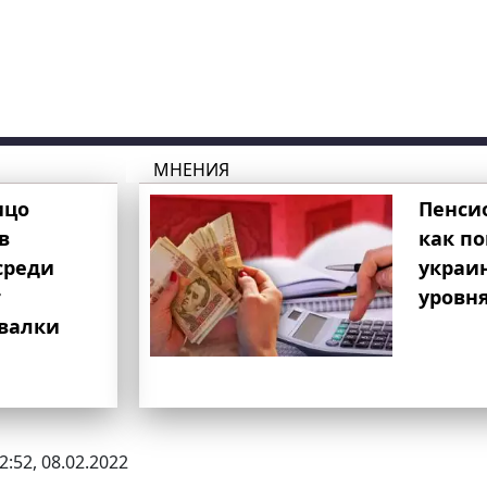
МНЕНИЯ
ицо
Пенси
в
как п
среди
украи
т
уровня
свалки
2:52, 08.02.2022