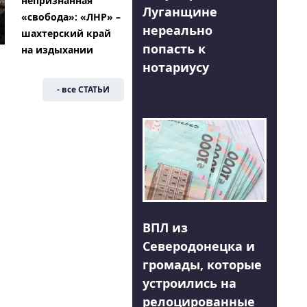
непризнанная
Луганщине
«свобода»: «ЛНР» –
нереально
шахтерский край
попасть к
на издыхании
нотариусу
- все СТАТЬИ
ВПЛ из
Северодонецка и
громады, которые
устроились на
релоцированные