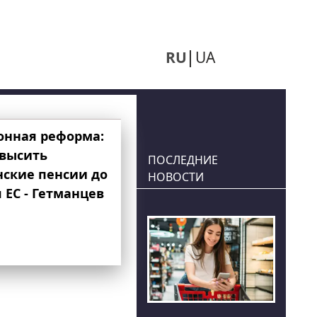
RU
UA
онная реформа:
овысить
ПОСЛЕДНИЕ
нские пенсии до
НОВОСТИ
 ЕС - Гетманцев