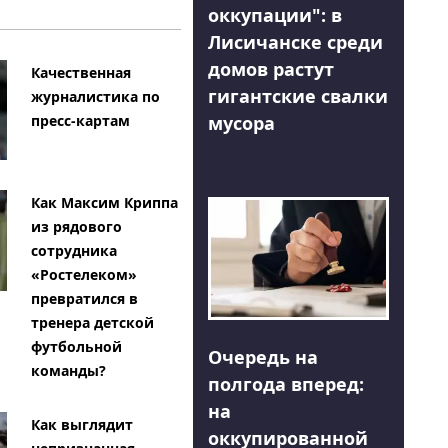
оккупации": в
Лисичанске среди
домов растут
Качественная
гигантские свалки
журналистика по
мусора
пресс-картам
Как Максим Криппа
из рядового
сотрудника
«Ростелеком»
превратился в
тренера детской
футбольной
Очередь на
команды?
полгода вперед:
на
Как выглядит
оккупированной