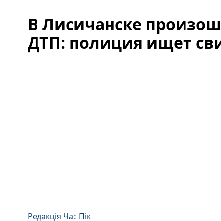
В Лисичанске произош
ДТП: полиция ищет св
Редакція Час Пік