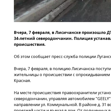
Вчера, 7 февраля, в Лисичанске произошло ДТ
34-летний северодончанин. Полиция устанав
происшествия.
Об этом сообщает пресс-служба полиции Луганск
Вчера, 7 февраля, в полицию Лисичанска посту
жительницы о происшествии с опрокидыванием ав
Красная.
На месте происшествия правоохранители устано
северодончанин, управляя автомобилем "GEELY", 
направлении ул. Коммунальной. В районе д. 31 в
проезжей части и въехал в дом. От полученных в