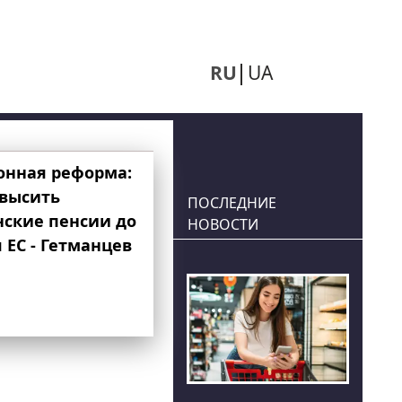
RU
UA
онная реформа:
овысить
ПОСЛЕДНИЕ
нские пенсии до
НОВОСТИ
 ЕС - Гетманцев