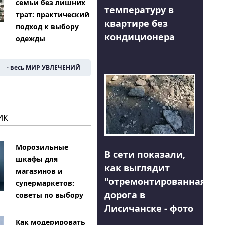
семьи без лишних
температуру в
трат: практический
квартире без
подход к выбору
кондиционера
одежды
- весь МИР УВЛЕЧЕНИЙ
ИК
Морозильные
В сети показали,
шкафы для
как выглядит
магазинов и
"отремонтированная"
супермаркетов:
дорога в
советы по выбору
Лисичанске - фото
Как модерировать