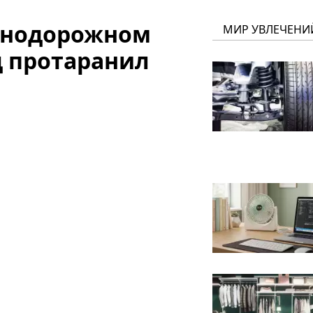
езнодорожном
МИР УВЛЕЧЕНИ
д протаранил