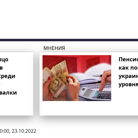
МНЕНИЯ
ицо
Пенси
в
как п
среди
украи
т
уровня
свалки
0:00, 23.10.2022