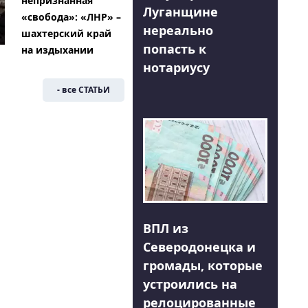
непризнанная
Луганщине
«свобода»: «ЛНР» –
нереально
шахтерский край
попасть к
на издыхании
нотариусу
- все СТАТЬИ
ВПЛ из
Северодонецка и
громады, которые
устроились на
релоцированные