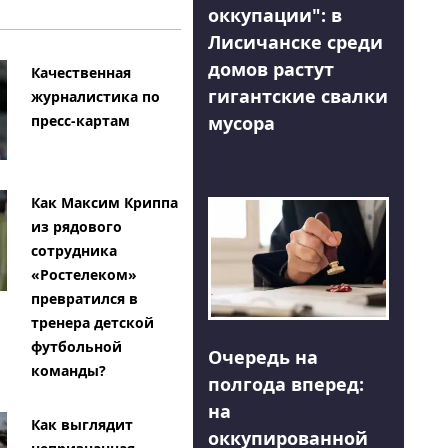
оккупации": в
Лисичанске среди
домов растут
Качественная
гигантские свалки
журналистика по
мусора
пресс-картам
Как Максим Криппа
из рядового
сотрудника
«Ростелеком»
превратился в
тренера детской
футбольной
Очередь на
команды?
полгода вперед:
на
Как выглядит
оккупированной