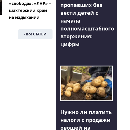
«свобода»: «ЛНР» –
пропавших без
шахтерский край
вести детей с
на издыхании
начала
полномасштабного
- все СТАТЬИ
вторжения:
цифры
Нужно ли платить
налоги с продажи
овощей из