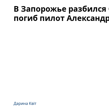
В Запорожье разбился С
погиб пилот Александ
Дарина Квіт