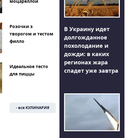
моцареллой
Розочки з
В Украину идет
творогом и тестом
долгожданное
филло
похолодание и
дожди: в каких
регионах жара
Идеальное тесто
спадет уже завтра
для пиццы
- вся КУЛИНАРИЯ