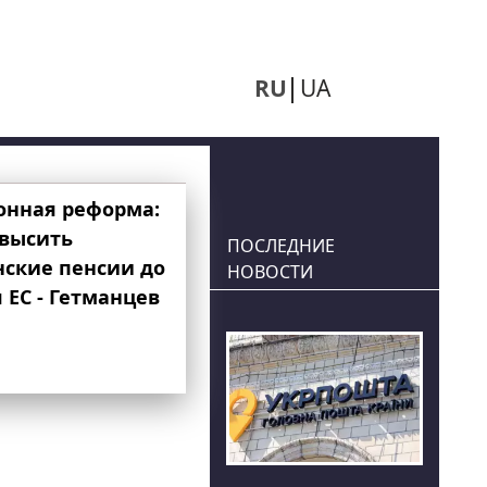
RU
UA
онная реформа:
овысить
ПОСЛЕДНИЕ
нские пенсии до
НОВОСТИ
 ЕС - Гетманцев