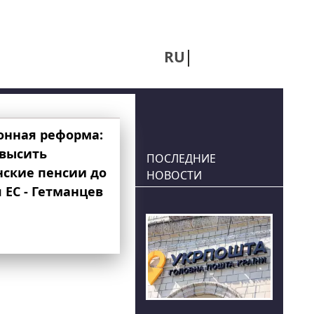
RU
UA
онная реформа:
овысить
ПОСЛЕДНИЕ
нские пенсии до
НОВОСТИ
 ЕС - Гетманцев