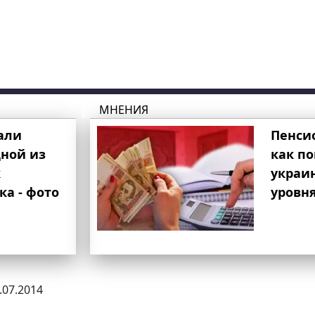
МНЕНИЯ
али
Пенси
ной из
как п
к
украи
ка - фото
уровня
8.07.2014