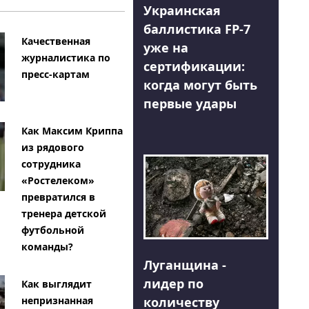
Украинская
баллистика FP-7
Качественная
уже на
журналистика по
сертификации:
пресс-картам
когда могут быть
первые удары
Как Максим Криппа
из рядового
сотрудника
«Ростелеком»
превратился в
тренера детской
футбольной
команды?
Луганщина -
лидер по
Как выглядит
количеству
непризнанная