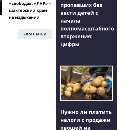
«свобода»: «ЛНР» –
пропавших без
шахтерский край
вести детей с
на издыхании
начала
полномасштабного
- все СТАТЬИ
вторжения:
цифры
Нужно ли платить
налоги с продажи
овощей из