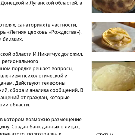
 Донецкой и Луганской областей, а
телях, санаториях (в частности,
рь «Летняя церковь «Рождества»).
 близких.
кой области И.Никитчук доложил,
а регионального
чном порядке решает вопросы,
авлением психологической и
анам. Действуют телефоны
ий, сбора и анализа сообщений. В
ащений от граждан, которые
рии области.
, в котором возможно размещение
ну. Создан банк данных о лицах,
оме этого, подготовлен к