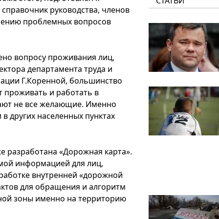
СТАТЬИ
справочник руководства, членов
шению проблемных вопросов
ено вопросу проживания лиц,
ектора департамента труда и
ации Г.Коренной, большинство
т проживать и работать в
ают не все желающие. Именно
 в других населенных пунктах
е разработана «Дорожная карта».
мой информацией для лиц,
зработке внутренней «дорожной
актов для обращения и алгоритм
асной зоны именно на территорию