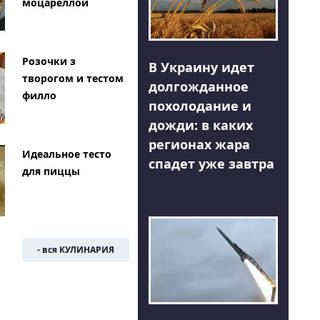
моцареллой
Розочки з
В Украину идет
творогом и тестом
долгожданное
филло
похолодание и
дожди: в каких
регионах жара
Идеальное тесто
спадет уже завтра
для пиццы
- вся КУЛИНАРИЯ