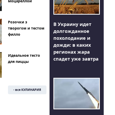
моцареллой
Розочки з
В Украину идет
творогом и тестом
долгожданное
филло
похолодание и
дожди: в каких
регионах жара
Идеальное тесто
спадет уже завтра
для пиццы
- вся КУЛИНАРИЯ