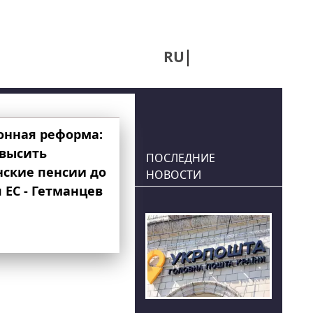
RU
UA
онная реформа:
овысить
ПОСЛЕДНИЕ
нские пенсии до
НОВОСТИ
 ЕС - Гетманцев