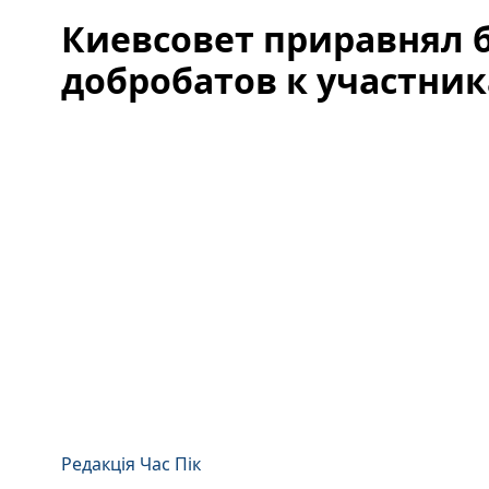
Киевсовет приравнял 
добробатов к участни
Редакція Час Пік