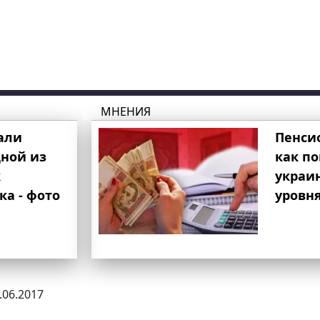
МНЕНИЯ
али
Пенси
ной из
как п
к
украи
ка - фото
уровня
1.06.2017