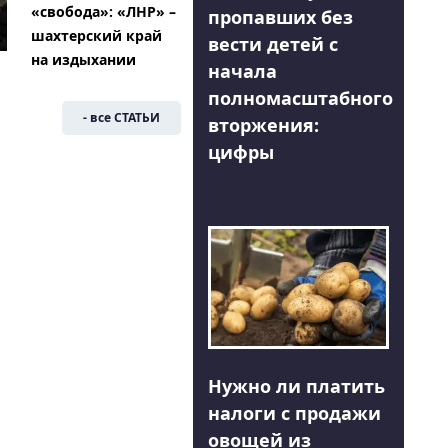
«свобода»: «ЛНР» –
пропавших без
шахтерский край
вести детей с
на издыхании
начала
полномасштабного
- все СТАТЬИ
вторжения:
цифры
Нужно ли платить
налоги с продажи
овощей из