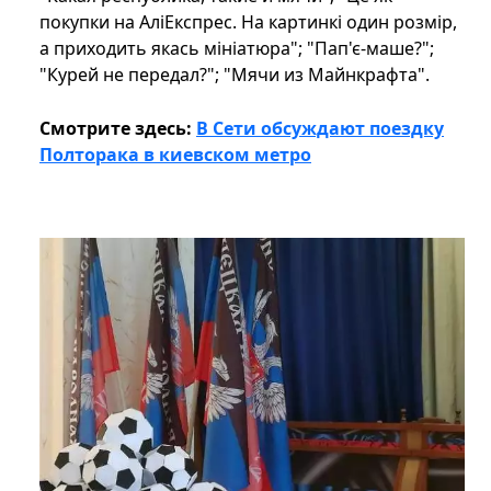
покупки на АліЕкспрес. На картинкі один розмір,
а приходить якась мініатюра"; "Пап'є-маше?";
"Курей не передал?"; "Мячи из Майнкрафта".
Смотрите здесь:
В Сети обсуждают поездку
Полторака в киевском метро