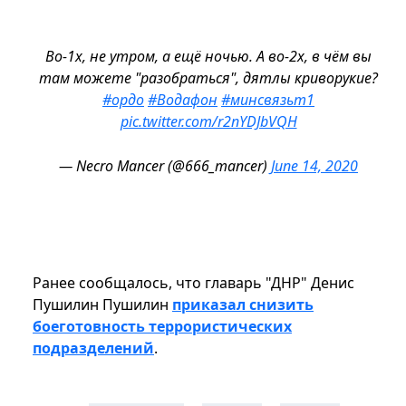
Во-1х, не утром, а ещё ночью. А во-2х, в чём вы
там можете "разобраться", дятлы криворукие?
#ордо
#Водафон
#минсвязьт1
pic.twitter.com/r2nYDJbVQH
— Necro Mancer (@666_mancer)
June 14, 2020
Ранее сообщалось, что главарь "ДНР" Денис
Пушилин Пушилин
приказал снизить
боеготовность террористических
подразделений
.