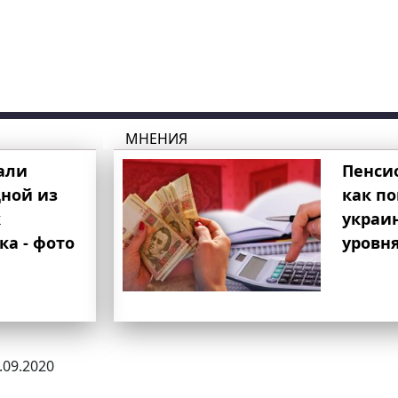
МНЕНИЯ
али
Пенси
ной из
как п
к
украи
ка - фото
уровня
2.09.2020