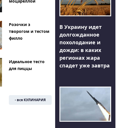
моцареллой
Розочки з
В Украину идет
творогом и тестом
долгожданное
филло
похолодание и
дожди: в каких
регионах жара
Идеальное тесто
спадет уже завтра
для пиццы
- вся КУЛИНАРИЯ