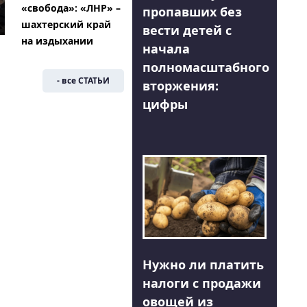
«свобода»: «ЛНР» –
пропавших без
шахтерский край
вести детей с
на издыхании
начала
полномасштабного
- все СТАТЬИ
вторжения:
цифры
Нужно ли платить
налоги с продажи
овощей из