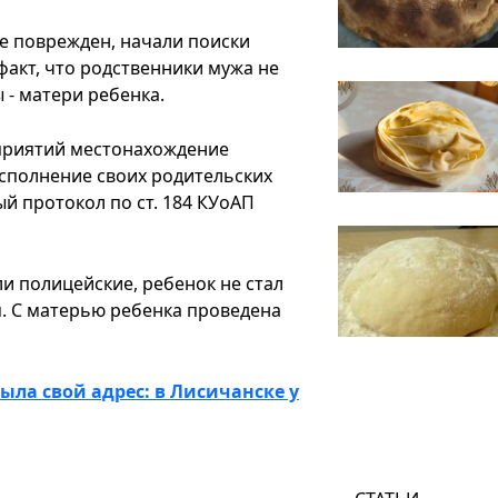
е поврежден, начали поиски
акт, что родственники мужа не
 - матери ребенка.
приятий местонахождение
сполнение своих родительских
й протокол по ст. 184 КУоАП
ли полицейские, ребенок не стал
я. С матерью ребенка проведена
ыла свой адрес: в Лисичанске у