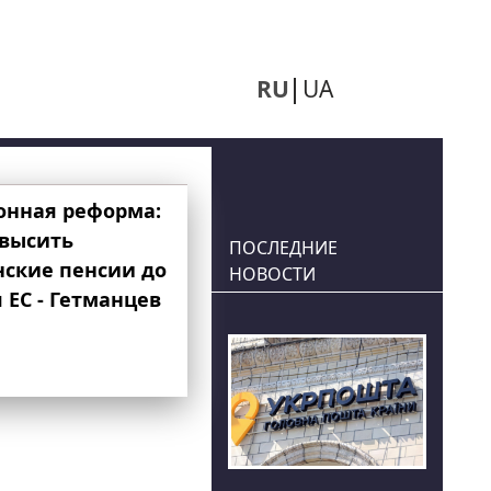
RU
UA
онная реформа:
овысить
ПОСЛЕДНИЕ
нские пенсии до
НОВОСТИ
 ЕС - Гетманцев