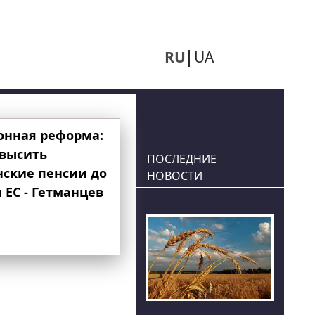
RU
UA
онная реформа:
овысить
ПОСЛЕДНИЕ
нские пенсии до
НОВОСТИ
 ЕС - Гетманцев