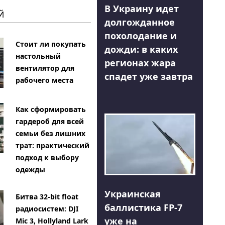
В Украину идет
Й
долгожданное
похолодание и
Стоит ли покупать
дожди: в каких
настольный
регионах жара
вентилятор для
спадет уже завтра
рабочего места
Как сформировать
гардероб для всей
семьи без лишних
трат: практический
подход к выбору
одежды
Украинская
Битва 32-bit float
баллистика FP-7
радиосистем: DJI
уже на
Mic 3, Hollyland Lark