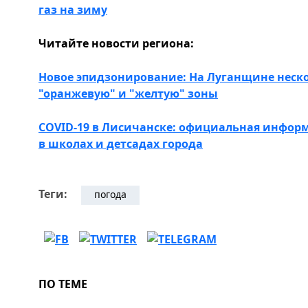
газ на зиму
Читайте новости региона:
Новое эпидзонирование: На Луганщине неско
"оранжевую" и "желтую" зоны
COVID-19 в Лисичанске: официальная инфор
в школах и детсадах города
Теги:
погода
ПО ТЕМЕ