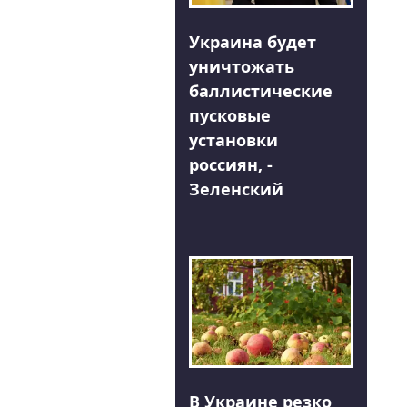
Украина будет
уничтожать
баллистические
пусковые
установки
россиян, -
Зеленский
В Украине резко