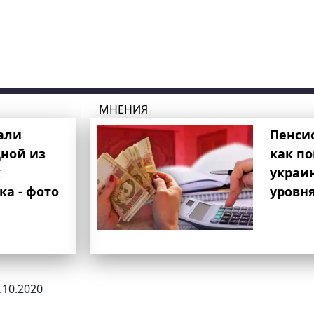
МНЕНИЯ
али
Пенси
ной из
как п
к
украи
ка - фото
уровня
3.10.2020