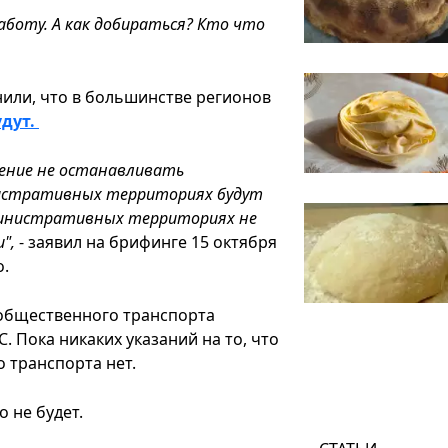
аботу. А как добираться? Кто что
или, что в большинстве регионов
удут.
ение не останавливать
истративных территориях будут
министративных территориях не
",
- заявил на брифинге 15 октября
о.
общественного транспорта
. Пока никаких указаний на то, что
о транспорта нет.
о не будет.