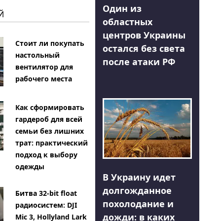
Один из
Й
областных
центров Украины
Стоит ли покупать
остался без света
настольный
после атаки РФ
вентилятор для
рабочего места
Как сформировать
гардероб для всей
семьи без лишних
трат: практический
подход к выбору
одежды
В Украину идет
долгожданное
Битва 32-bit float
похолодание и
радиосистем: DJI
дожди: в каких
Mic 3, Hollyland Lark