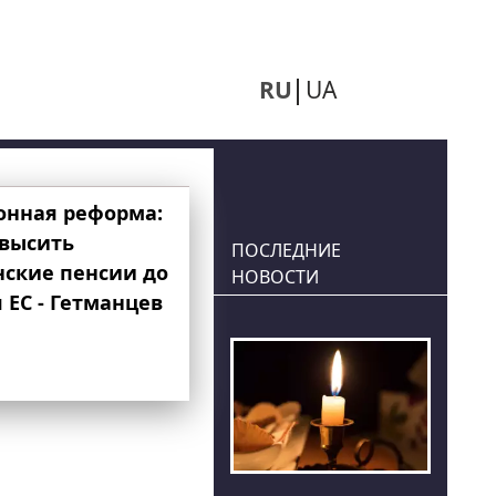
RU
UA
онная реформа:
овысить
ПОСЛЕДНИЕ
нские пенсии до
НОВОСТИ
 ЕС - Гетманцев