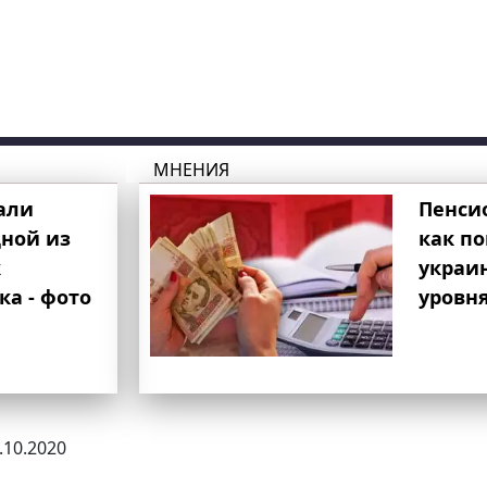
МНЕНИЯ
али
Пенси
ной из
как п
к
украи
ка - фото
уровня
8.10.2020