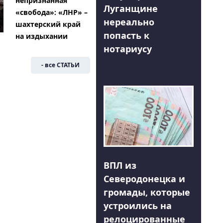
непризнанная
Луганщине
«свобода»: «ЛНР» –
нереально
шахтерский край
попасть к
на издыхании
нотариусу
- все СТАТЬИ
ВПЛ из
Северодонецка и
громады, которые
устроились на
релоцированные