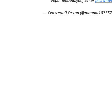
Україні!@Analytic_center
pic.twit
— Скажений Оскар (@magnat10755