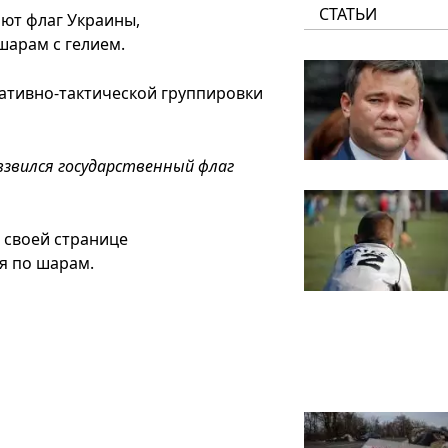
СТАТЬИ
ают флаг Украины,
шарам с гелием.
ативно-тактической группировки
взвился государственный флаг
 своей странице
яя по шарам.