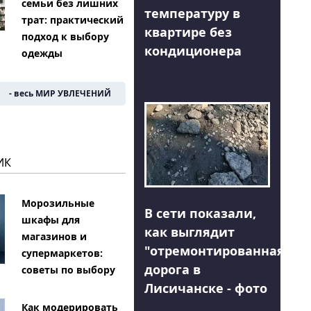
семьи без лишних
температуру в
трат: практический
квартире без
подход к выбору
кондиционера
одежды
- весь МИР УВЛЕЧЕНИЙ
ИК
Морозильные
В сети показали,
шкафы для
как выглядит
магазинов и
"отремонтированная"
супермаркетов:
дорога в
советы по выбору
Лисичанске - фото
Как модерировать