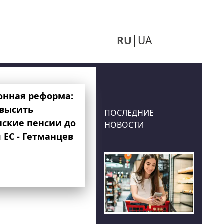
RU
UA
онная реформа:
овысить
ПОСЛЕДНИЕ
нские пенсии до
НОВОСТИ
 ЕС - Гетманцев