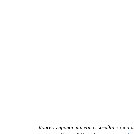
Красень-прапор полетів сьогодні зі Світл