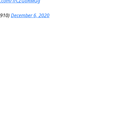
ter.com/TrCZGoRMGg
7910)
December 6, 2020