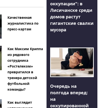
оккупации": в
Лисичанске среди
домов растут
Качественная
гигантские свалки
журналистика по
мусора
пресс-картам
Как Максим Криппа
из рядового
сотрудника
«Ростелеком»
превратился в
тренера детской
футбольной
Очередь на
команды?
полгода вперед:
на
Как выглядит
оккупированной