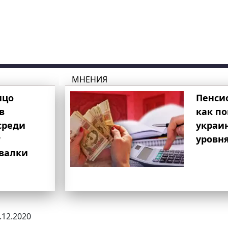
МНЕНИЯ
ицо
Пенси
в
как п
среди
украи
т
уровня
свалки
7.12.2020