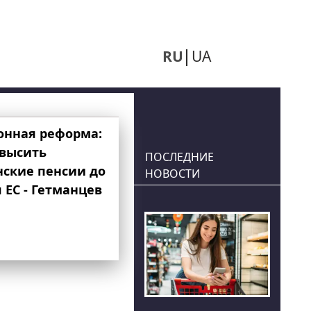
RU
UA
онная реформа:
овысить
ПОСЛЕДНИЕ
нские пенсии до
НОВОСТИ
 ЕС - Гетманцев