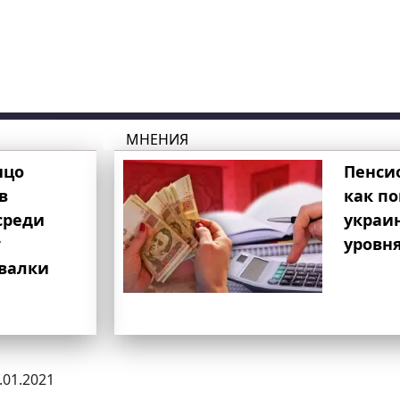
МНЕНИЯ
ицо
Пенси
в
как п
среди
украи
т
уровня
свалки
3.01.2021