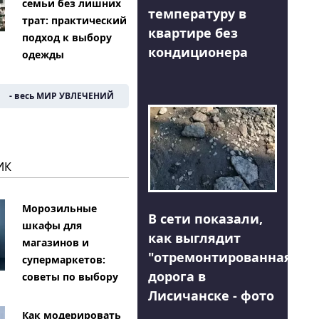
семьи без лишних
температуру в
трат: практический
квартире без
подход к выбору
кондиционера
одежды
- весь МИР УВЛЕЧЕНИЙ
ИК
Морозильные
В сети показали,
шкафы для
как выглядит
магазинов и
"отремонтированная"
супермаркетов:
дорога в
советы по выбору
Лисичанске - фото
Как модерировать