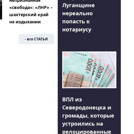
непризнанная
Луганщине
«свобода»: «ЛНР» –
нереально
шахтерский край
попасть к
на издыхании
нотариусу
- все СТАТЬИ
ВПЛ из
Северодонецка и
громады, которые
устроились на
релоцированные