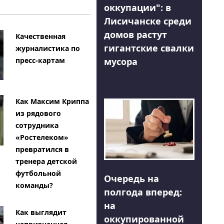
оккупации": в
Лисичанске среди
домов растут
Качественная
гигантские свалки
журналистика по
мусора
пресс-картам
Как Максим Криппа
из рядового
сотрудника
«Ростелеком»
превратился в
тренера детской
футбольной
Очередь на
команды?
полгода вперед:
на
Как выглядит
оккупированной