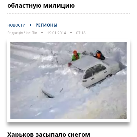
областную милицию
РЕГИОНЫ
НОВОСТИ
Редакція Час Пік
19:01:2014
07:18
Харьков засыпало снегом