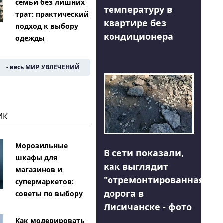
семьи без лишних
температуру в
трат: практический
квартире без
подход к выбору
кондиционера
одежды
- весь МИР УВЛЕЧЕНИЙ
ИК
Морозильные
В сети показали,
шкафы для
как выглядит
магазинов и
"отремонтированная"
супермаркетов:
дорога в
советы по выбору
Лисичанске - фото
Как модерировать