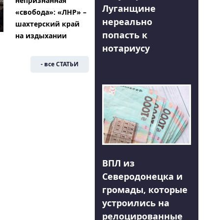
непризнанная
Луганщине
«свобода»: «ЛНР» –
нереально
шахтерский край
попасть к
на издыхании
нотариусу
- все СТАТЬИ
ВПЛ из
Северодонецка и
громады, которые
устроились на
релоцированные