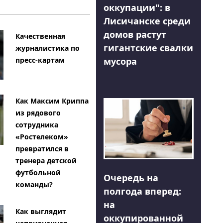
оккупации": в
Лисичанске среди
домов растут
Качественная
гигантские свалки
журналистика по
мусора
пресс-картам
Как Максим Криппа
из рядового
сотрудника
«Ростелеком»
превратился в
тренера детской
футбольной
Очередь на
команды?
полгода вперед:
на
Как выглядит
оккупированной