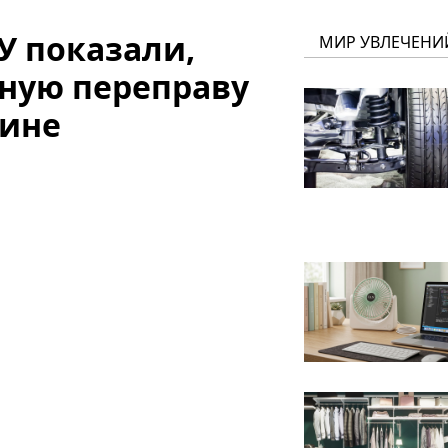
У показали,
МИР УВЛЕЧЕНИ
ную переправу
щине