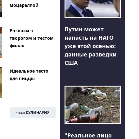
моцареллой
Путин может
Розочки з
напасть на НАТО
творогом и тестом
уже этой осенью:
филло
данные разведки
США
Идеальное тесто
для пиццы
- вся КУЛИНАРИЯ
"Реальное лицо