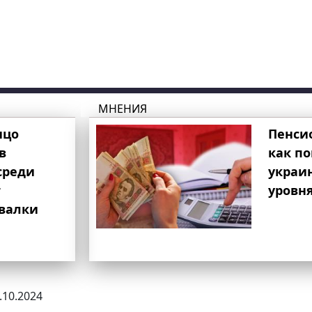
МНЕНИЯ
ицо
Пенси
в
как п
среди
украи
т
уровня
свалки
4.10.2024