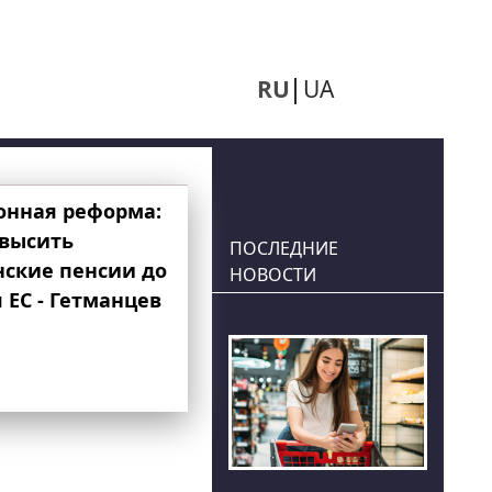
RU
UA
онная реформа:
овысить
ПОСЛЕДНИЕ
нские пенсии до
НОВОСТИ
 ЕС - Гетманцев