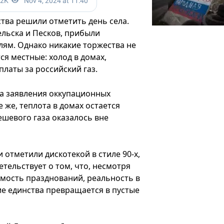
тва решили отметить день села.
льска и Песков, прибыли
лям. Однако никакие торжества не
ся местные: холод в домах,
платы за российский газ.
на заявления оккупационных
 же, теплота в домах остается
ешевого газа оказалось вне
тметили дискотекой в ​​стиле 90-х,
етельствует о том, что, несмотря
имость празднований, реальность в
ие единства превращается в пустые