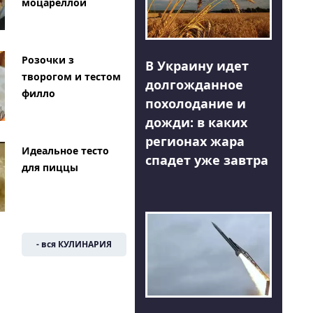
моцареллой
Розочки з
В Украину идет
творогом и тестом
долгожданное
филло
похолодание и
дожди: в каких
регионах жара
Идеальное тесто
спадет уже завтра
для пиццы
- вся КУЛИНАРИЯ