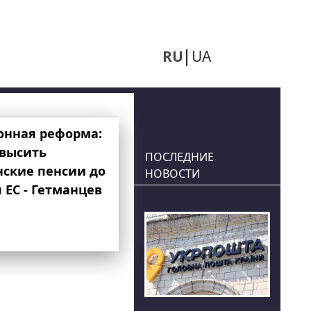
RU
UA
онная реформа:
овысить
ПОСЛЕДНИЕ
нские пенсии до
НОВОСТИ
 ЕС - Гетманцев