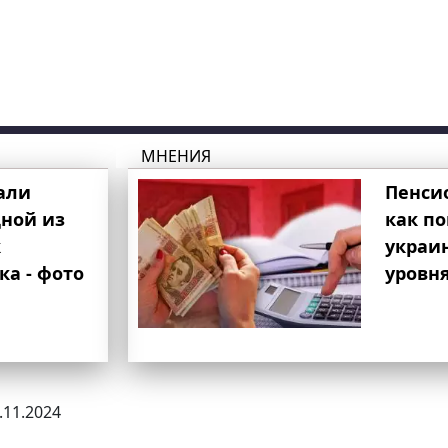
МНЕНИЯ
али
Пенси
ной из
как п
к
украи
ка - фото
уровня
4.11.2024