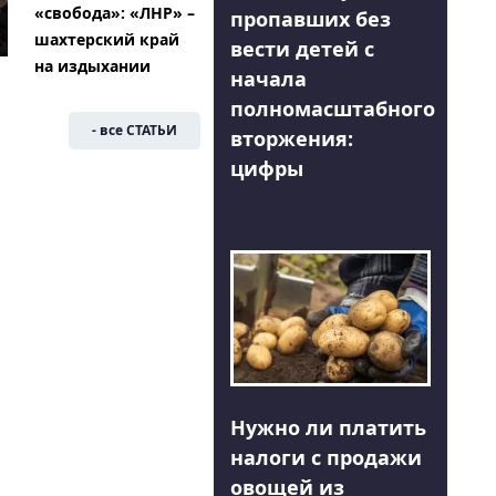
«свобода»: «ЛНР» –
пропавших без
шахтерский край
вести детей с
на издыхании
начала
полномасштабного
- все СТАТЬИ
вторжения:
цифры
Нужно ли платить
налоги с продажи
овощей из