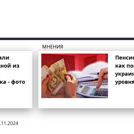
МНЕНИЯ
али
Пенси
ной из
как п
к
украи
ка - фото
уровня
7.11.2024