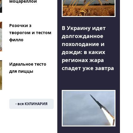
моцареллой
Розочки з
В Украину идет
творогом и тестом
долгожданное
филло
похолодание и
дожди: в каких
регионах жара
Идеальное тесто
спадет уже завтра
для пиццы
- вся КУЛИНАРИЯ