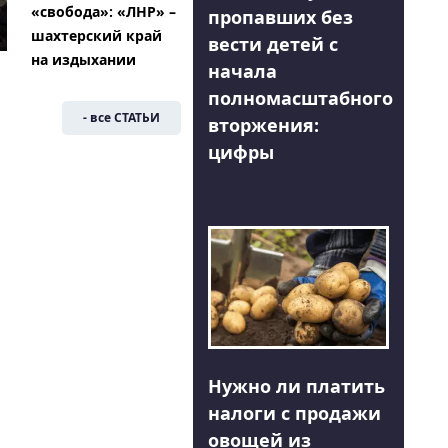
«свобода»: «ЛНР» –
пропавших без
шахтерский край
вести детей с
на издыхании
начала
полномасштабного
- все СТАТЬИ
вторжения:
цифры
Нужно ли платить
налоги с продажи
овощей из