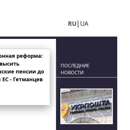
RU
UA
онная реформа:
овысить
ПОСЛЕДНИЕ
нские пенсии до
НОВОСТИ
 ЕС - Гетманцев