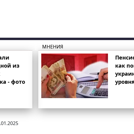
МНЕНИЯ
али
Пенси
ной из
как п
к
украи
ка - фото
уровня
2.01.2025