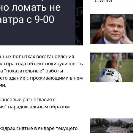
СТАТЬИ
льных попытках восстановления
полтора года объект покинули шесть
да "показательные" работы
 чего здание с проживающими в нем
ии.
нансовые разногласия с
ция" парадоксальным образом
 кадрах снятые в январе текущего