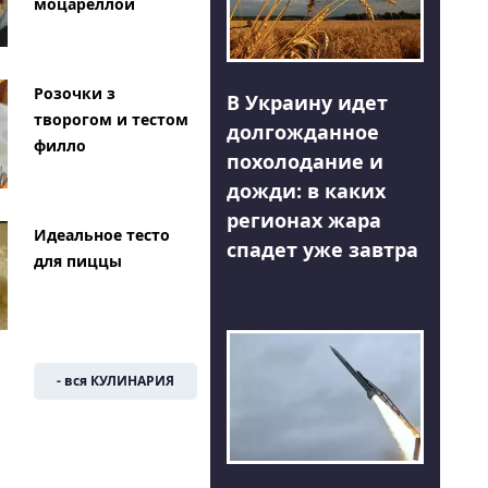
моцареллой
Розочки з
В Украину идет
творогом и тестом
долгожданное
филло
похолодание и
дожди: в каких
регионах жара
Идеальное тесто
спадет уже завтра
для пиццы
- вся КУЛИНАРИЯ