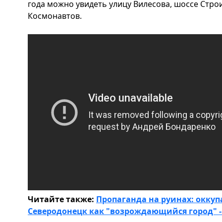
года можно увидеть улицу Вилесова, шоссе Стро
Космонавтов.
Читайте также:
Пропаганда на руинах: окку
Северодонецк как "возрождающийся город" -