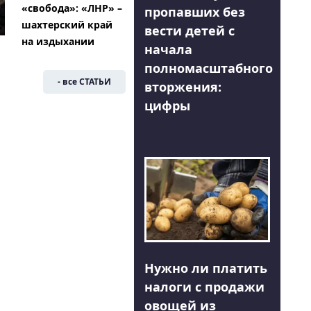
«свобода»: «ЛНР» –
пропавших без
шахтерский край
вести детей с
на издыхании
начала
полномасштабного
- все СТАТЬИ
вторжения:
цифры
Нужно ли платить
налоги с продажи
овощей из