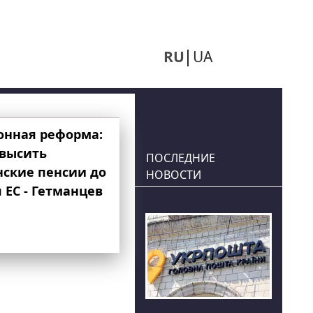
RU
UA
онная реформа:
овысить
ПОСЛЕДНИЕ
нские пенсии до
НОВОСТИ
 ЕС - Гетманцев