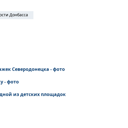
ости Донбасса
ажек Северодонецка - фото
у - фото
 одной из детских площадок