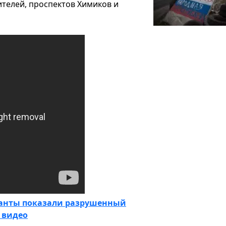
ителей, проспектов Химиков и
панты показали разрушенный
 видео