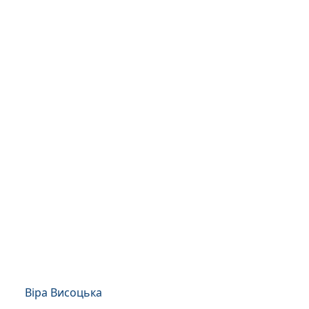
Віра Висоцька