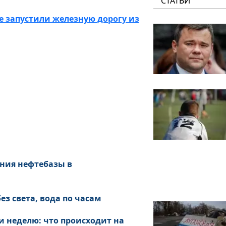
СТАТЬИ
е запустили железную дорогу из
ния нефтебазы в
ез света, вода по часам
и неделю: что происходит на