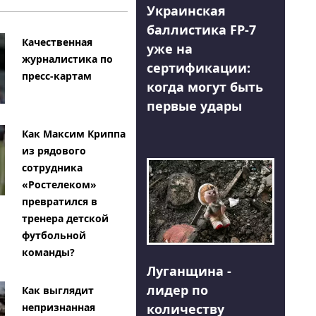
Украинская
баллистика FP-7
Качественная
уже на
журналистика по
сертификации:
пресс-картам
когда могут быть
первые удары
Как Максим Криппа
из рядового
сотрудника
«Ростелеком»
превратился в
тренера детской
футбольной
команды?
Луганщина -
лидер по
Как выглядит
количеству
непризнанная