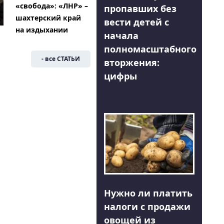
«свобода»: «ЛНР» –
пропавших без
шахтерский край
вести детей с
на издыхании
начала
полномасштабного
- все СТАТЬИ
вторжения:
цифры
Нужно ли платить
налоги с продажи
овощей из