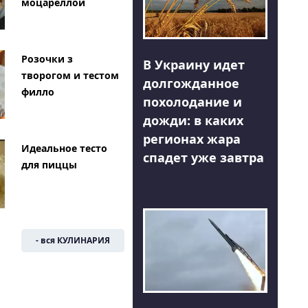
моцареллой
Розочки з
В Украину идет
творогом и тестом
долгожданное
филло
похолодание и
дожди: в каких
регионах жара
Идеальное тесто
спадет уже завтра
для пиццы
- вся КУЛИНАРИЯ