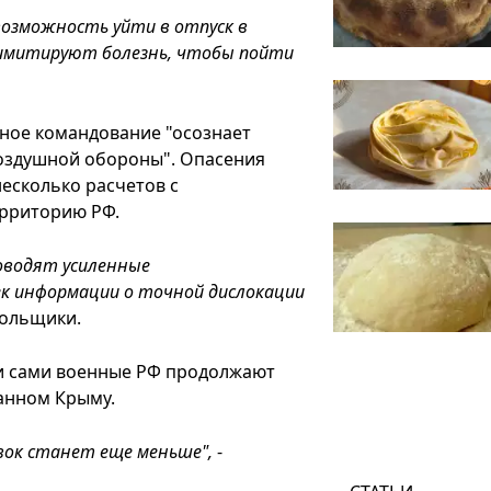
озможность уйти в отпуск в
 имитируют болезнь, чтобы пойти
нное командование "осознает
воздушной обороны". Опасения
несколько расчетов с
ерриторию РФ.
оводят усиленные
к информации о точной дислокации
ольщики.
 и сами военные РФ продолжают
анном Крыму.
овок станет еще меньше",
-