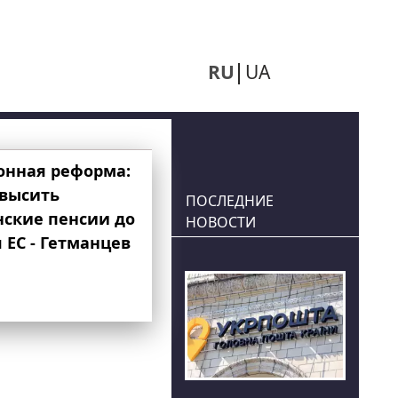
RU
UA
онная реформа:
овысить
ПОСЛЕДНИЕ
нские пенсии до
НОВОСТИ
 ЕС - Гетманцев