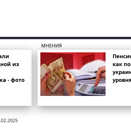
МНЕНИЯ
али
Пенси
ной из
как п
к
украи
ка - фото
уровня
1.02.2025