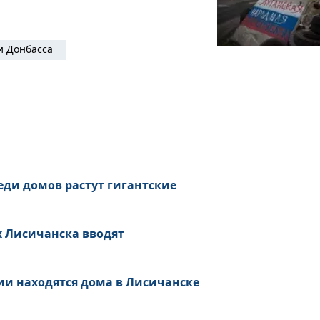
и Донбасса
еди домов растут гигантские
х Лисичанска вводят
ии находятся дома в Лисичанске