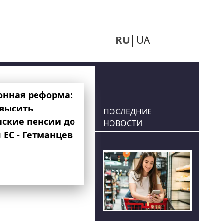
RU
UA
онная реформа:
овысить
ПОСЛЕДНИЕ
нские пенсии до
НОВОСТИ
 ЕС - Гетманцев