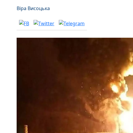
Віра Висоцька