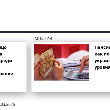
МНЕНИЯ
ицо
Пенси
в
как п
среди
украи
т
уровня
свалки
7.03.2025