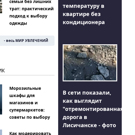
семьи без лишних
температуру в
трат: практический
квартире без
подход к выбору
кондиционера
одежды
- весь МИР УВЛЕЧЕНИЙ
ИК
Морозильные
В сети показали,
шкафы для
как выглядит
магазинов и
"отремонтированная"
супермаркетов:
дорога в
советы по выбору
Лисичанске - фото
Как модерировать