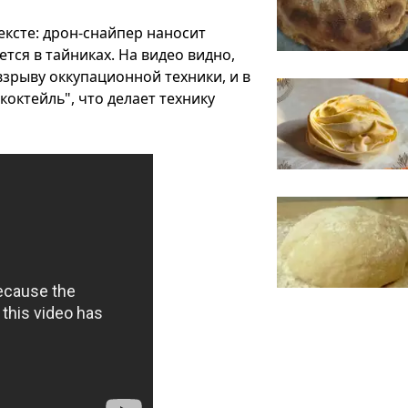
ексте: дрон-снайпер наносит
тся в тайниках. На видео видно,
взрыву оккупационной техники, и в
октейль", что делает технику