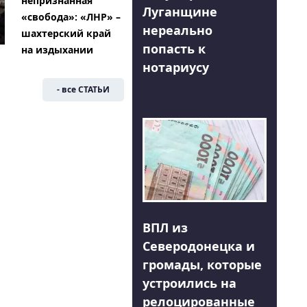
непризнанная
Луганщине
«свобода»: «ЛНР» –
нереально
шахтерский край
попасть к
на издыхании
нотариусу
- все СТАТЬИ
ВПЛ из
Северодонецка и
громады, которые
устроились на
релоцированные