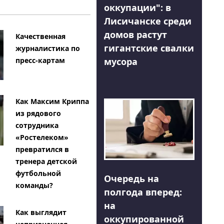
оккупации": в
Лисичанске среди
домов растут
Качественная
гигантские свалки
журналистика по
мусора
пресс-картам
Как Максим Криппа
из рядового
сотрудника
«Ростелеком»
превратился в
тренера детской
футбольной
Очередь на
команды?
полгода вперед:
на
Как выглядит
оккупированной