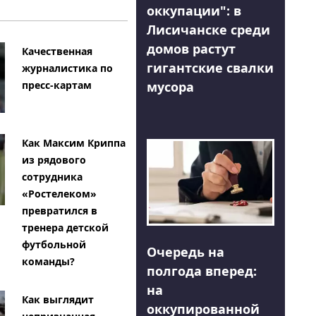
оккупации": в
Лисичанске среди
домов растут
Качественная
гигантские свалки
журналистика по
мусора
пресс-картам
Как Максим Криппа
из рядового
сотрудника
«Ростелеком»
превратился в
тренера детской
футбольной
Очередь на
команды?
полгода вперед:
на
Как выглядит
оккупированной