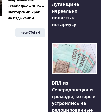
непризнанная
Луганщине
«свобода»: «ЛНР» –
нереально
шахтерский край
попасть к
на издыхании
нотариусу
- все СТАТЬИ
ВПЛ из
Северодонецка и
громады, которые
устроились на
релоцированные