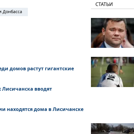
СТАТЬИ
и Донбасса
еди домов растут гигантские
х Лисичанска вводят
ии находятся дома в Лисичанске