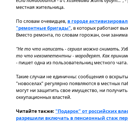
если понадобится - и с хозяевами жить будут..."
, 
местная жительница.
По словам очевидцев,
в городе активизирова
"ремонтные бригады"
, в которых работают вы
Вместо ремонта, по словам горожан, они заним
"Не то что написать - сериал можно снимать. Узб
то что некомпетентны - мародерят. Как принима
- пишет одна из пользовательниц местного чата.
Такие случаи не единичны: сообщения о вскрыты
"новоселах" регулярно появляются в местных па
могут ни защитить свое имущество, ни получит
оккупационных властей.
Читайте также:
"Подарок" от российских вла
разрешили включать в пенсионный стаж пер