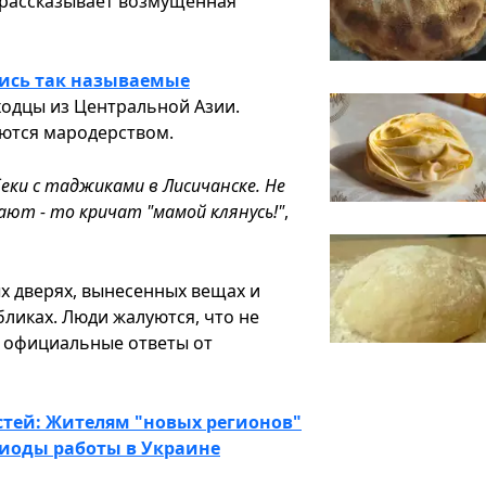
- рассказывает возмущённая
лись так называемые
ходцы из Центральной Азии.
аются мародерством.
еки с таджиками в Лисичанске. Не
ют - то кричат "мамой клянусь!"
,
х дверях, вынесенных вещах и
бликах. Люди жалуются, что не
ь официальные ответы от
стей: Жителям "новых регионов"
иоды работы в Украине