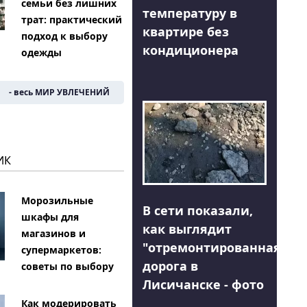
семьи без лишних
температуру в
трат: практический
квартире без
подход к выбору
кондиционера
одежды
- весь МИР УВЛЕЧЕНИЙ
ИК
Морозильные
В сети показали,
шкафы для
как выглядит
магазинов и
"отремонтированная"
супермаркетов:
дорога в
советы по выбору
Лисичанске - фото
Как модерировать