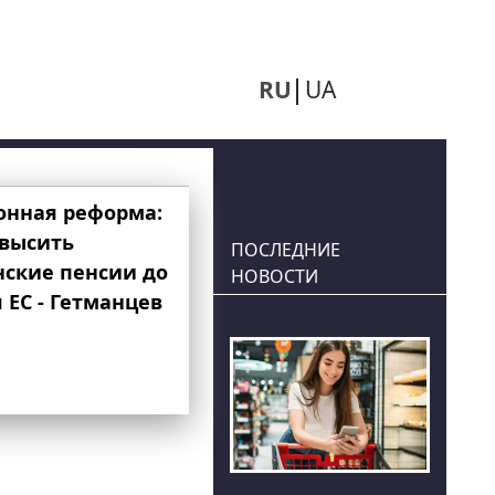
RU
UA
онная реформа:
овысить
ПОСЛЕДНИЕ
нские пенсии до
НОВОСТИ
 ЕС - Гетманцев