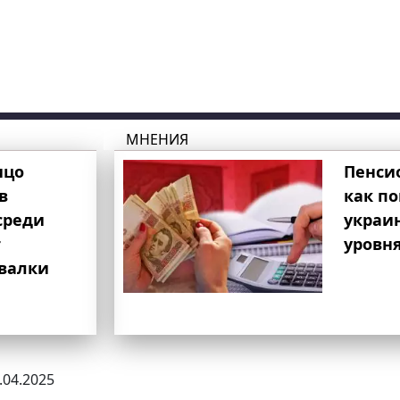
МНЕНИЯ
ицо
Пенси
в
как п
среди
украи
т
уровня
свалки
7.04.2025