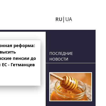
RU
UA
онная реформа:
овысить
ПОСЛЕДНИЕ
нские пенсии до
НОВОСТИ
 ЕС - Гетманцев