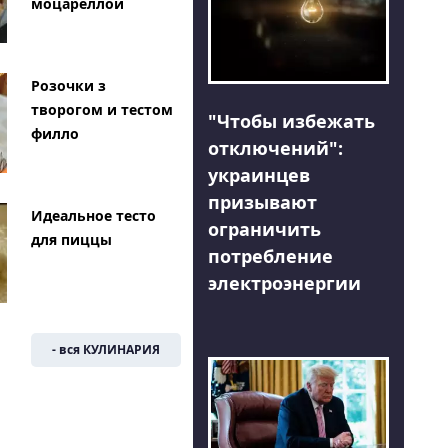
моцареллой
Розочки з
творогом и тестом
"Чтобы избежать
филло
отключений":
украинцев
призывают
Идеальное тесто
ограничить
для пиццы
потребление
электроэнергии
- вся КУЛИНАРИЯ