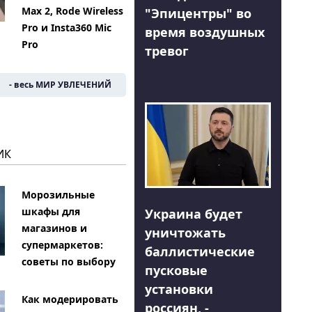
Max 2, Rode Wireless
"Эпицентры" во
Pro и Insta360 Mic
время воздушных
Pro
тревог
- весь МИР УВЛЕЧЕНИЙ
ИК
Морозильные
шкафы для
Украина будет
магазинов и
уничтожать
супермаркетов:
баллистические
советы по выбору
пусковые
установки
Как модерировать
россиян, -