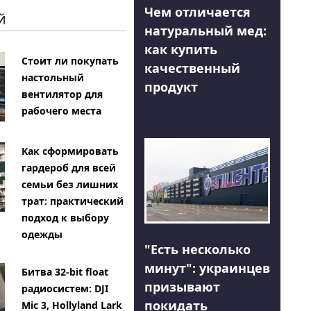
Чем отличается
Й
натуральный мед:
как купить
Стоит ли покупать
качественный
настольный
продукт
вентилятор для
рабочего места
Как сформировать
гардероб для всей
семьи без лишних
трат: практический
подход к выбору
одежды
"Есть несколько
минут": украинцев
Битва 32-bit float
призывают
радиосистем: DJI
покидать
Mic 3, Hollyland Lark