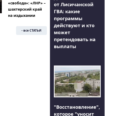
«свобода»: «ЛНР» –
от Лисичанской
шахтерский край
ГВА: какие
на издыхании
программы
действуют и кто
- все СТАТЬИ
может
претендовать на
выплаты
"Восстановление",
которое "уносит