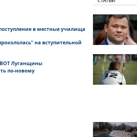
СТАТЬИ
 поступление в местные училища
прокололась" на вступительной
а ВОТ Луганщины
ть по-новому