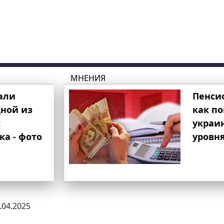
МНЕНИЯ
али
Пенси
ной из
как п
к
украи
ка - фото
уровня
5.04.2025