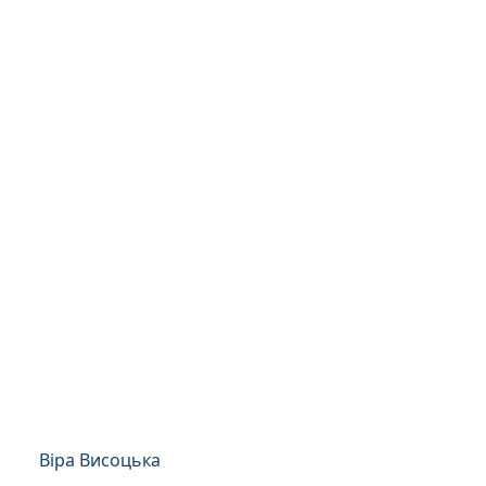
Віра Висоцька