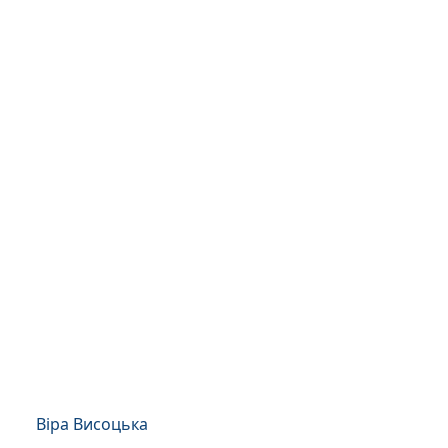
Віра Висоцька