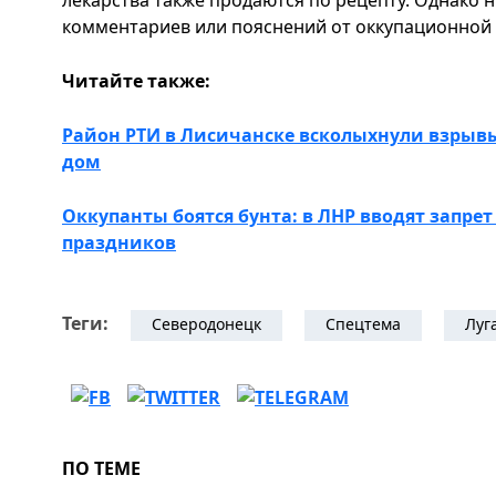
лекарства также продаются по рецепту. Однако
комментариев или пояснений от оккупационной
Читайте также:
Район РТИ в Лисичанске всколыхнули взрыв
дом
Оккупанты боятся бунта: в ЛНР вводят запрет
праздников
Теги:
Северодонецк
Спецтема
Луг
ПО ТЕМЕ