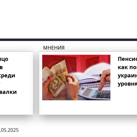
МНЕНИЯ
ицо
Пенси
в
как п
среди
украи
т
уровня
свалки
8.05.2025