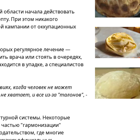
й области начала действовать
пту. При этом никакого
й кампании от оккупационных
торых регулярное лечение —
ть врача или стоять в очередях,
аходится в упадке, а специалистов
овиях, когда человек не может
 не хватает, и все из-за "талонов"
, -
птурной системы. Некоторые
ь частью "гармонизации"
одательством, где многие