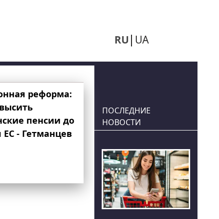
RU
UA
онная реформа:
овысить
ПОСЛЕДНИЕ
нские пенсии до
НОВОСТИ
 ЕС - Гетманцев