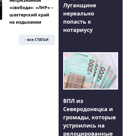
непризнанная
Луганщине
«свобода»: «ЛНР» –
нереально
шахтерский край
попасть к
на издыхании
нотариусу
- все СТАТЬИ
ВПЛ из
Северодонецка и
громады, которые
устроились на
релоцированные