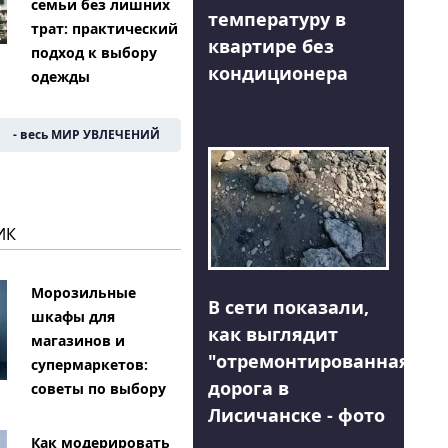
семьи без лишних
температуру в
трат: практический
квартире без
подход к выбору
кондиционера
одежды
- весь МИР УВЛЕЧЕНИЙ
ИК
Морозильные
В сети показали,
шкафы для
как выглядит
магазинов и
"отремонтированная"
супермаркетов:
дорога в
советы по выбору
Лисичанске - фото
Как модерировать