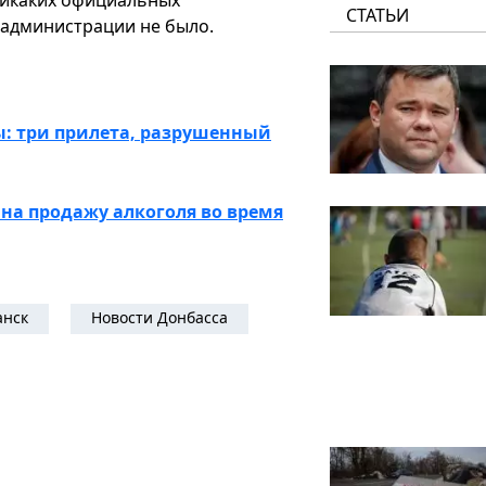
 никаких официальных
СТАТЬИ
 администрации не было.
ы: три прилета, разрушенный
 на продажу алкоголя во время
анск
Новости Донбасса