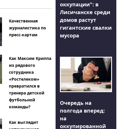
оккупации": в
Лисичанске среди
домов растут
Качественная
гигантские свалки
журналистика по
мусора
пресс-картам
Как Максим Криппа
из рядового
сотрудника
«Ростелеком»
превратился в
тренера детской
футбольной
Очередь на
команды?
полгода вперед:
на
Как выглядит
оккупированной