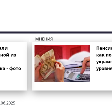
МНЕНИЯ
али
Пенси
ной из
как п
к
украи
ка - фото
уровня
7.06.2025