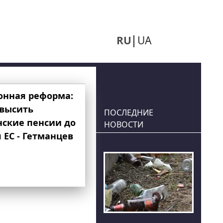
RU
UA
онная реформа:
овысить
ПОСЛЕДНИЕ
нские пенсии до
НОВОСТИ
 ЕС - Гетманцев