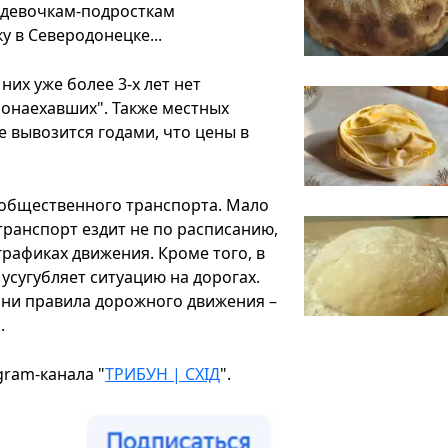
м девочкам-подросткам
у в Северодонецке...
них уже более 3-х лет нет
понаехавших". Также местных
е вывозится годами, что цены в
 общественного транспорта. Мало
 транспорт ездит не по расписанию,
графиках движения. Кроме того, в
усугубляет ситуацию на дорогах.
 ни правила дорожного движения –
.
gram-канала "
ТРИБУН | СХІД
".