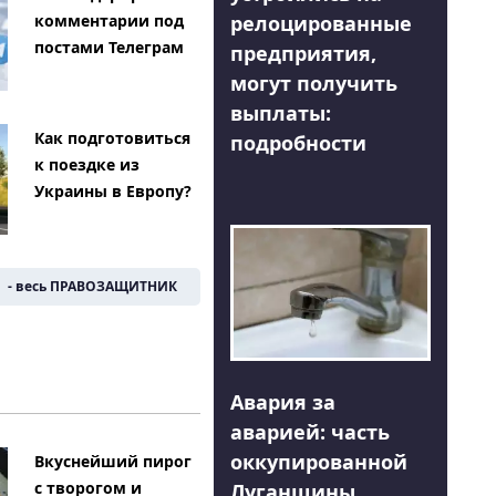
релоцированные
комментарии под
постами Телеграм
предприятия,
могут получить
выплаты:
Как подготовиться
подробности
к поездке из
Украины в Европу?
- весь ПРАВОЗАЩИТНИК
Авария за
аварией: часть
оккупированной
Вкуснейший пирог
с творогом и
Луганщины