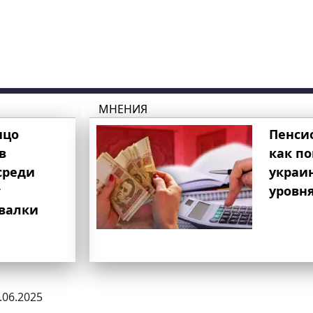
МНЕНИЯ
ицо
Пенси
в
как п
среди
украи
т
уровня
свалки
7.06.2025