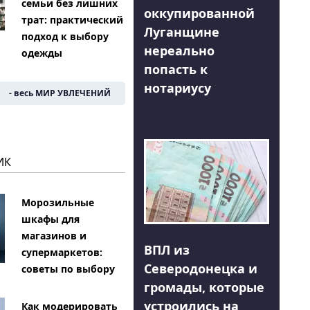
семьи без лишних
оккупированной
трат: практический
Луганщине
подход к выбору
нереально
одежды
попасть к
нотариусу
- весь МИР УВЛЕЧЕНИЙ
ИК
Морозильные
шкафы для
магазинов и
ВПЛ из
супермаркетов:
Северодонецка и
советы по выбору
громады, которые
устроились на
Как модерировать