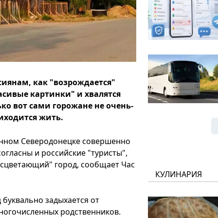
сиянам, как "возрождается"
сивые картинки" и хвалятся
ко вот сами горожане не очень-
иходится жить.
анном Северодонецке совершенно
огласны и российские "туристы",
асцветающий" город, сообщает Час
КУЛИНАРИЯ
д буквально задыхается от
многочисленных родственников.