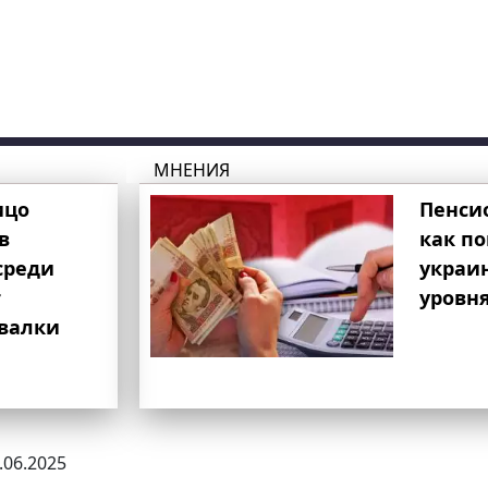
МНЕНИЯ
ицо
Пенси
в
как п
среди
украи
т
уровня
свалки
0.06.2025