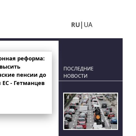
RU
UA
онная реформа:
овысить
ПОСЛЕДНИЕ
нские пенсии до
НОВОСТИ
 ЕС - Гетманцев