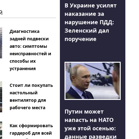
В Украине усилят
Й
наказание за
нарушение ПДД:
Зеленский дал
Диагностика
поручение
задней подвески
авто: симптомы
неисправностей и
способы их
устранения
Стоит ли покупать
настольный
вентилятор для
рабочего места
Путин может
напасть на НАТО
Как сформировать
уже этой осенью:
гардероб для всей
данные разведки