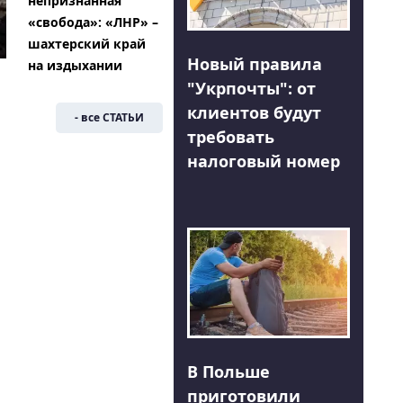
непризнанная
«свобода»: «ЛНР» –
шахтерский край
Новый правила
на издыхании
"Укрпочты": от
клиентов будут
- все СТАТЬИ
требовать
налоговый номер
В Польше
приготовили