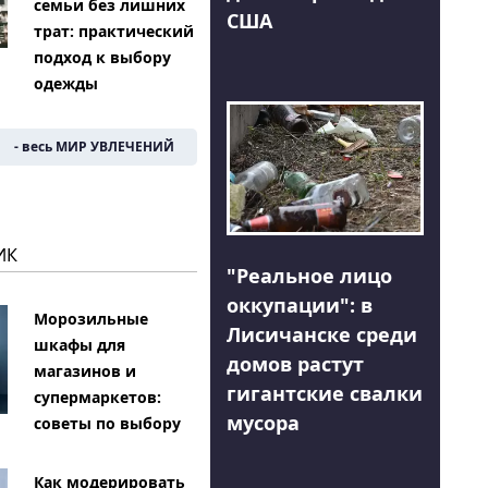
семьи без лишних
США
трат: практический
подход к выбору
одежды
- весь МИР УВЛЕЧЕНИЙ
ИК
"Реальное лицо
оккупации": в
Морозильные
Лисичанске среди
шкафы для
домов растут
магазинов и
гигантские свалки
супермаркетов:
мусора
советы по выбору
Как модерировать