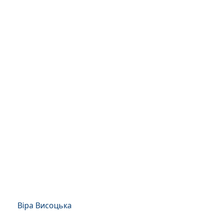
Віра Висоцька