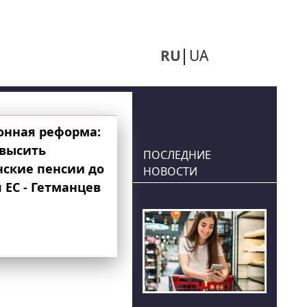
RU
UA
онная реформа:
овысить
ПОСЛЕДНИЕ
нские пенсии до
НОВОСТИ
 ЕС - Гетманцев