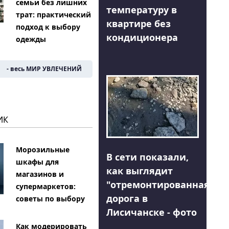
семьи без лишних
температуру в
трат: практический
квартире без
подход к выбору
кондиционера
одежды
- весь МИР УВЛЕЧЕНИЙ
ИК
Морозильные
В сети показали,
шкафы для
как выглядит
магазинов и
"отремонтированная"
супермаркетов:
дорога в
советы по выбору
Лисичанске - фото
Как модерировать