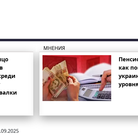
МНЕНИЯ
ицо
Пенси
в
как п
среди
украи
т
уровня
свалки
9.09.2025