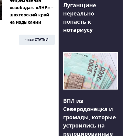
непризнанная
Луганщине
«свобода»: «ЛНР» –
нереально
шахтерский край
попасть к
на издыхании
нотариусу
- все СТАТЬИ
ВПЛ из
Северодонецка и
громады, которые
устроились на
релоцированные