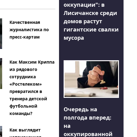
оккупации": в
Лисичанске среди
домов растут
Качественная
гигантские свалки
журналистика по
мусора
пресс-картам
Как Максим Криппа
из рядового
сотрудника
«Ростелеком»
превратился в
тренера детской
футбольной
Очередь на
команды?
полгода вперед:
на
Как выглядит
оккупированной