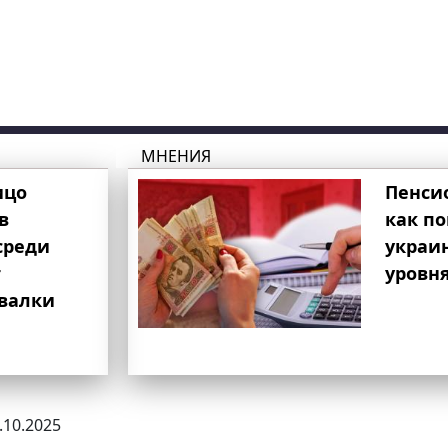
МНЕНИЯ
ицо
Пенси
в
как п
среди
украи
т
уровня
свалки
4.10.2025