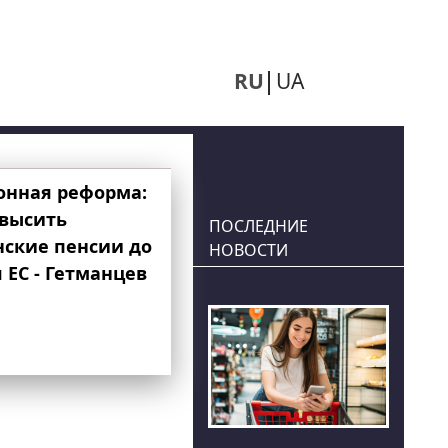
RU
UA
онная реформа:
овысить
ПОСЛЕДНИЕ
нские пенсии до
НОВОСТИ
 ЕС - Гетманцев