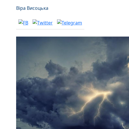
Віра Висоцька