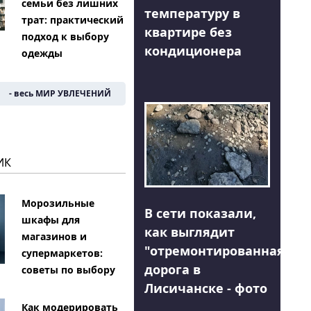
семьи без лишних
температуру в
трат: практический
квартире без
подход к выбору
кондиционера
одежды
- весь МИР УВЛЕЧЕНИЙ
ИК
Морозильные
В сети показали,
шкафы для
как выглядит
магазинов и
"отремонтированная"
супермаркетов:
дорога в
советы по выбору
Лисичанске - фото
Как модерировать