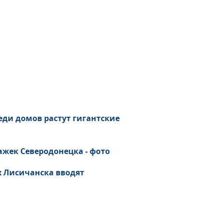
еди домов растут гигантские
ажек Северодонецка - фото
х Лисичанска вводят