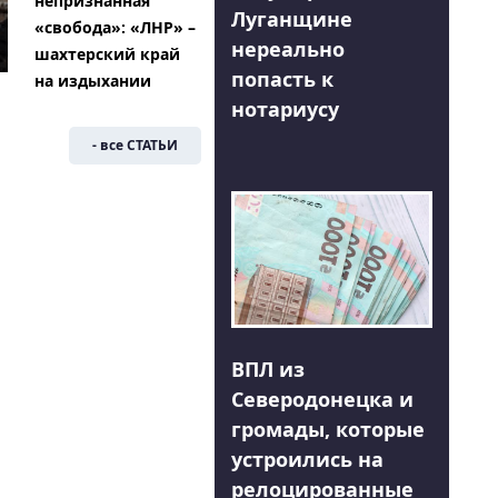
непризнанная
Луганщине
«свобода»: «ЛНР» –
нереально
шахтерский край
попасть к
на издыхании
нотариусу
- все СТАТЬИ
ВПЛ из
Северодонецка и
громады, которые
устроились на
релоцированные