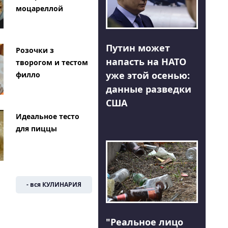
моцареллой
Путин может
Розочки з
напасть на НАТО
творогом и тестом
уже этой осенью:
филло
данные разведки
США
Идеальное тесто
для пиццы
- вся КУЛИНАРИЯ
"Реальное лицо