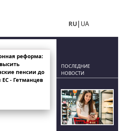
RU
UA
онная реформа:
овысить
ПОСЛЕДНИЕ
нские пенсии до
НОВОСТИ
 ЕС - Гетманцев