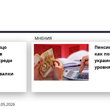
МНЕНИЯ
ицо
Пенси
в
как п
среди
украи
т
уровня
свалки
0.05.2026