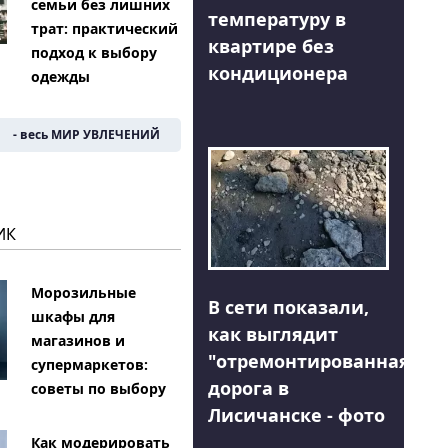
семьи без лишних
температуру в
трат: практический
квартире без
подход к выбору
кондиционера
одежды
- весь МИР УВЛЕЧЕНИЙ
ИК
Морозильные
В сети показали,
шкафы для
как выглядит
магазинов и
"отремонтированная"
супермаркетов:
дорога в
советы по выбору
Лисичанске - фото
Как модерировать