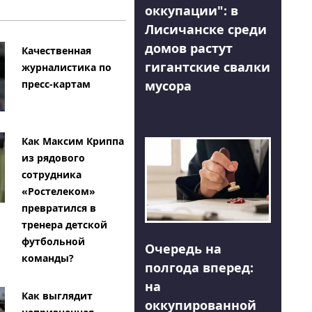
оккупации": в
Лисичанске среди
домов растут
Качественная
гигантские свалки
журналистика по
мусора
пресс-картам
Как Максим Криппа
из рядового
сотрудника
«Ростелеком»
превратился в
тренера детской
футбольной
Очередь на
команды?
полгода вперед:
на
Как выглядит
оккупированной