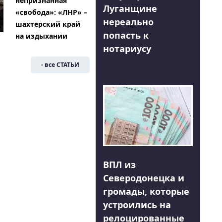
непризнанная
Луганщине
«свобода»: «ЛНР» –
нереально
шахтерский край
попасть к
на издыхании
нотариусу
- все СТАТЬИ
ВПЛ из
Северодонецка и
громады, которые
устроились на
релоцированные