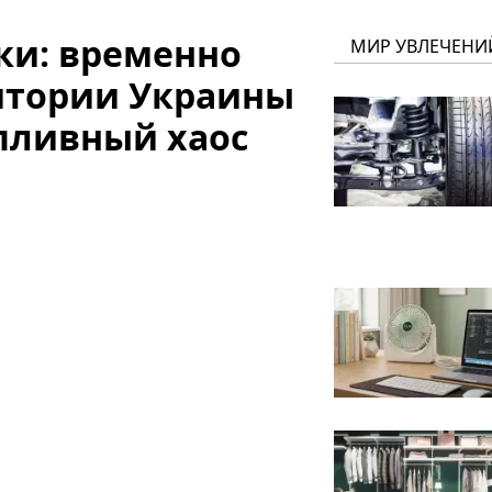
уки: временно
МИР УВЛЕЧЕНИ
итории Украины
пливный хаос