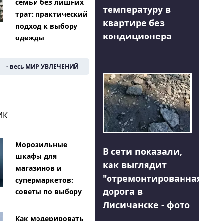
семьи без лишних
температуру в
трат: практический
квартире без
подход к выбору
кондиционера
одежды
- весь МИР УВЛЕЧЕНИЙ
ИК
Морозильные
В сети показали,
шкафы для
как выглядит
магазинов и
"отремонтированная"
супермаркетов:
дорога в
советы по выбору
Лисичанске - фото
Как модерировать