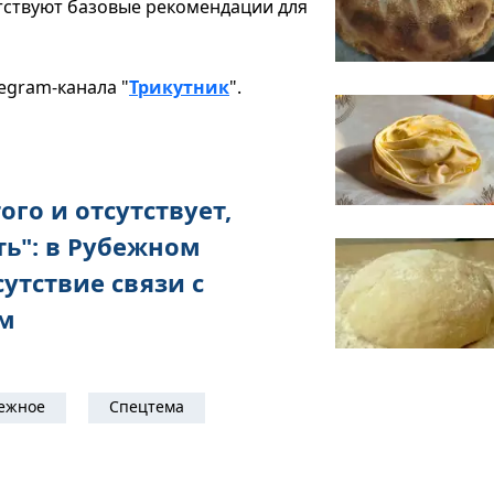
утствуют базовые рекомендации для
egram-канала "
Трикутник
".
ого и отсутствует,
ть": в Рубежном
утствие связи с
м
ежное
Спецтема