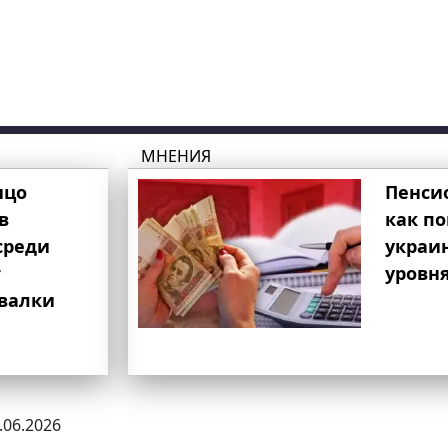
МНЕНИЯ
ицо
Пенси
в
как п
среди
украи
т
уровня
свалки
1.06.2026