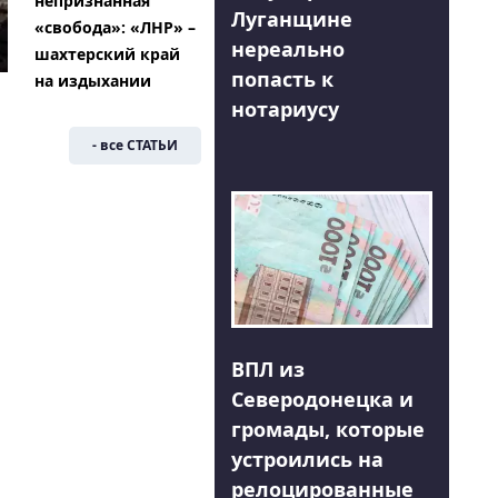
непризнанная
Луганщине
«свобода»: «ЛНР» –
нереально
шахтерский край
попасть к
на издыхании
нотариусу
- все СТАТЬИ
ВПЛ из
Северодонецка и
громады, которые
устроились на
релоцированные