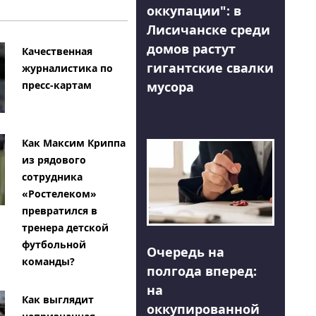
оккупации": в
Лисичанске среди
домов растут
Качественная
гигантские свалки
журналистика по
мусора
пресс-картам
Как Максим Криппа
из рядового
сотрудника
«Ростелеком»
превратился в
тренера детской
футбольной
Очередь на
команды?
полгода вперед:
на
Как выглядит
оккупированной