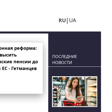
RU
UA
онная реформа:
овысить
ПОСЛЕДНИЕ
нские пенсии до
НОВОСТИ
 ЕС - Гетманцев