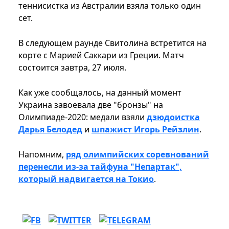
теннисистка из Австралии взяла только один
сет.
В следующем раунде Свитолина встретится на
корте с Марией Саккари из Греции. Матч
состоится завтра, 27 июля.
Как уже сообщалось, на данный момент
Украина завоевала две "бронзы" на
Олимпиаде-2020: медали взяли
дзюдоистка
Дарья Белодед
и
шпажист Игорь Рейзлин
.
Напомним,
ряд олимпийских соревнований
перенесли из-за тайфуна "Непартак",
который надвигается на Токио
.