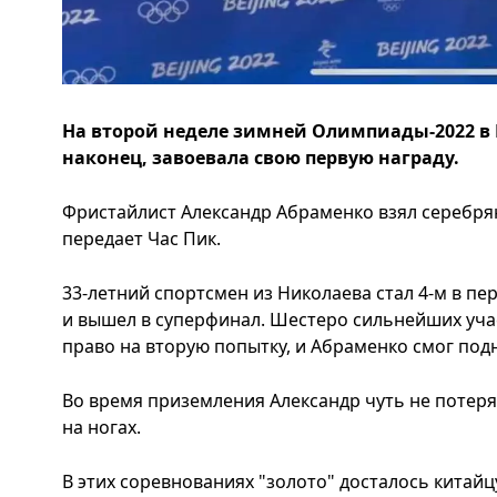
На второй неделе зимней Олимпиады-2022 в 
наконец, завоевала свою первую награду.
Фристайлист Александр Абраменко взял серебря
передает Час Пик.
33-летний спортсмен из Николаева стал 4-м в п
и вышел в суперфинал. Шестеро сильнейших уч
право на вторую попытку, и Абраменко смог под
Во время приземления Александр чуть не потеря
на ногах.
В этих соревнованиях "золото" досталось китайцу