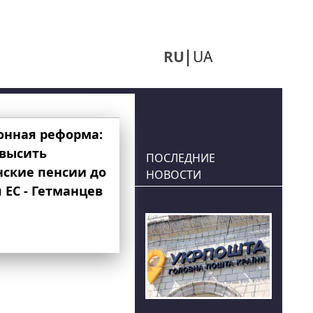
RU
UA
онная реформа:
овысить
ПОСЛЕДНИЕ
нские пенсии до
НОВОСТИ
 ЕС - Гетманцев