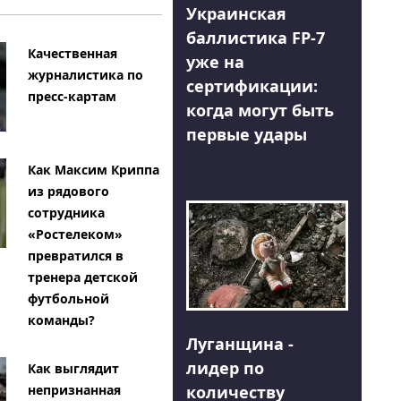
Украинская
баллистика FP-7
Качественная
уже на
журналистика по
сертификации:
пресс-картам
когда могут быть
первые удары
Как Максим Криппа
из рядового
сотрудника
«Ростелеком»
превратился в
тренера детской
футбольной
команды?
Луганщина -
лидер по
Как выглядит
количеству
непризнанная