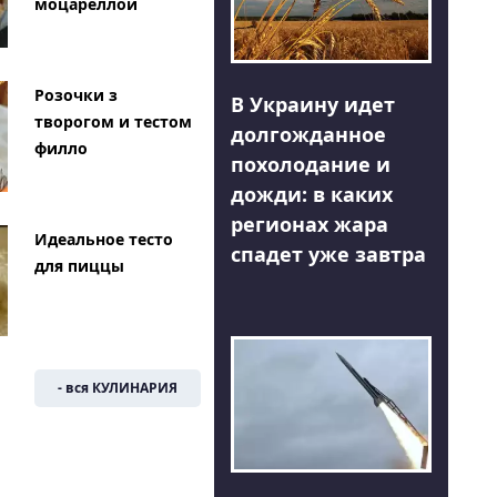
моцареллой
Розочки з
В Украину идет
творогом и тестом
долгожданное
филло
похолодание и
дожди: в каких
регионах жара
Идеальное тесто
спадет уже завтра
для пиццы
- вся КУЛИНАРИЯ