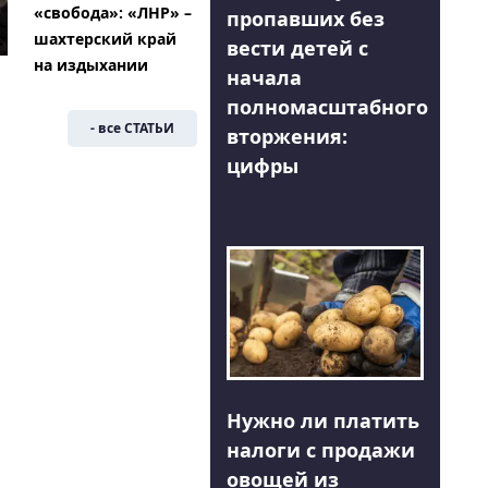
«свобода»: «ЛНР» –
пропавших без
шахтерский край
вести детей с
на издыхании
начала
полномасштабного
- все СТАТЬИ
вторжения:
цифры
Нужно ли платить
налоги с продажи
овощей из