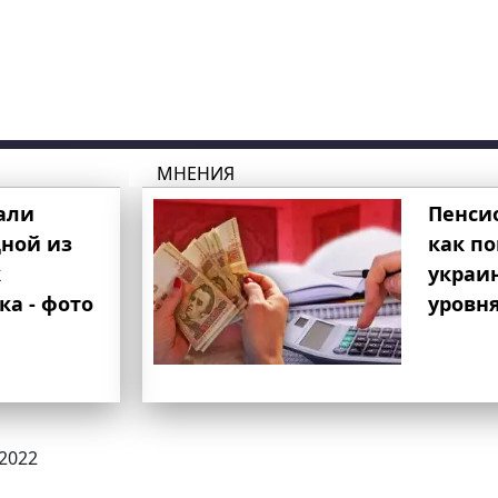
МНЕНИЯ
али
Пенси
ной из
как п
к
украи
ка - фото
уровня
.2022