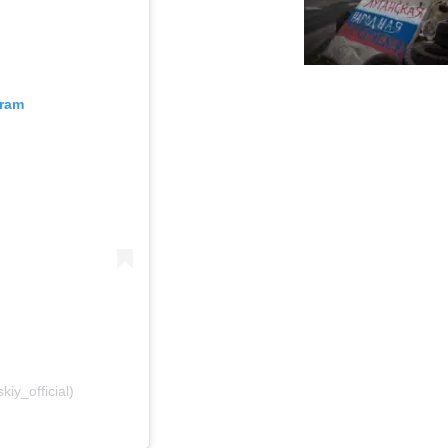
gram
y_official)