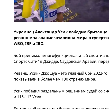
Украинец Александр Усик победил британца
реванше за звание чемпиона мира в супертя
WBO, IBF и IBO.
Бой принимал многофункциональный спортивны
Спортс Сити" в Джидде, Саудовская Аравия, перед
Реванш Усик - Джошуа – это главный бой 2022-го
показывали в более чем 190 странах мира.
Усик победил раздельным решением судей со сче
и 116-113 Усик.
Британский спортсмен бурно отреагировал на п