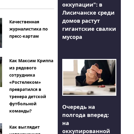
оккупации": в
Лисичанске среди
домов растут
Качественная
гигантские свалки
журналистика по
мусора
пресс-картам
Как Максим Криппа
из рядового
сотрудника
«Ростелеком»
превратился в
тренера детской
футбольной
Очередь на
команды?
полгода вперед:
на
Как выглядит
оккупированной