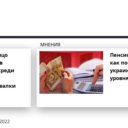
МНЕНИЯ
ицо
Пенси
в
как п
среди
украи
т
уровня
свалки
.2022