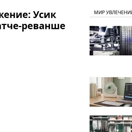
ение: Усик
МИР УВЛЕЧЕНИ
атче-реванше