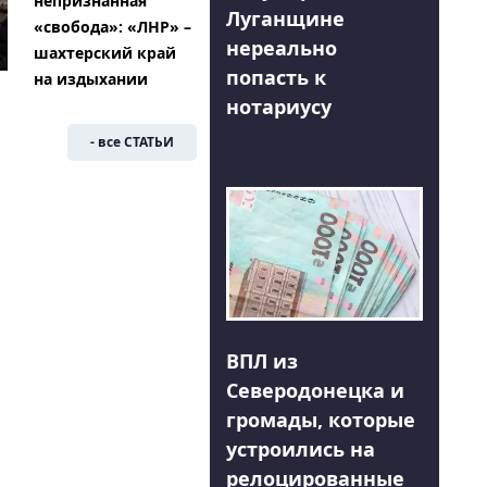
непризнанная
Луганщине
«свобода»: «ЛНР» –
нереально
шахтерский край
попасть к
на издыхании
нотариусу
- все СТАТЬИ
ВПЛ из
Северодонецка и
громады, которые
устроились на
релоцированные