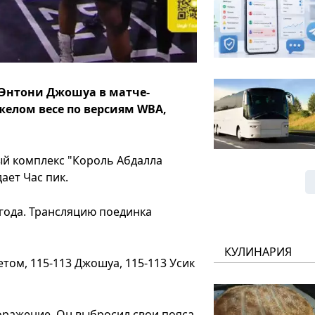
 Энтони Джошуа в матче-
желом весе по версиям WBA,
й комплекс "Король Абдалла
ает Час пик.
 года. Трансляцию поединка
КУЛИНАРИЯ
том, 115-113 Джошуа, 115-113 Усик
оражение. Он выбросил свои пояса