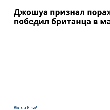
Джошуа признал пораж
победил британца в м
Віктор Білий