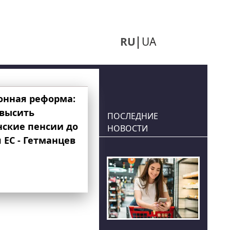
RU
UA
онная реформа:
овысить
ПОСЛЕДНИЕ
нские пенсии до
НОВОСТИ
 ЕС - Гетманцев