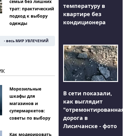
семьи без лишних
температуру в
трат: практический
квартире без
подход к выбору
кондиционера
одежды
- весь МИР УВЛЕЧЕНИЙ
ИК
Морозильные
В сети показали,
шкафы для
как выглядит
магазинов и
"отремонтированная"
супермаркетов:
дорога в
советы по выбору
Лисичанске - фото
Как модерировать