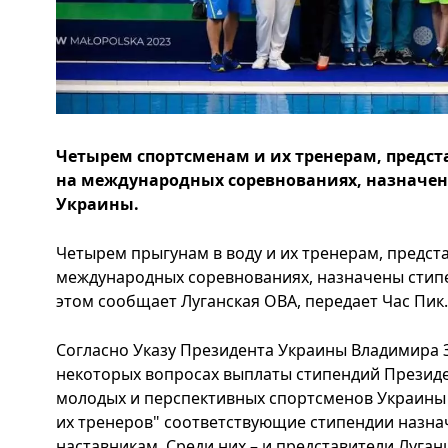
Четырем спортсменам и их тренерам, предс
на международных соревнованиях, назначе
Украины.
Четырем прыгунам в воду и их тренерам, предс
международных соревнованиях, назначены стип
этом сообщает Луганская ОВА, передает Час Пик.
Согласно Указу Президента Украины Владимира 
некоторых вопросах выплаты стипендий Презид
молодых и перспективных спортсменов Украины
их тренеров" соответствующие стипендии назна
наставникам. Среди них – и представители Луга