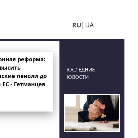
RU
UA
онная реформа:
овысить
ПОСЛЕДНИЕ
нские пенсии до
НОВОСТИ
 ЕС - Гетманцев