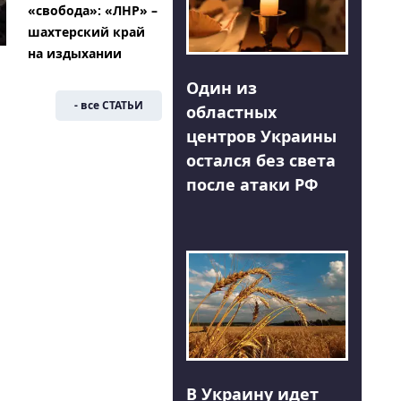
«свобода»: «ЛНР» –
шахтерский край
на издыхании
Один из
- все СТАТЬИ
областных
центров Украины
остался без света
после атаки РФ
В Украину идет