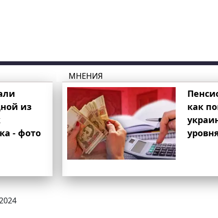
МНЕНИЯ
али
Пенси
ной из
как п
к
украи
ка - фото
уровня
.2024