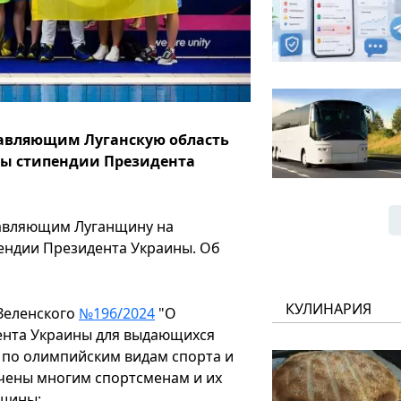
тавляющим Луганскую область
ны стипендии Президента
тавляющим Луганщину на
ендии Президента Украины. Об
КУЛИНАРИЯ
Зеленского
№196/2024
"О
ента Украины для выдающихся
 по олимпийским видам спорта и
чены многим спортсменам и их
нщины: