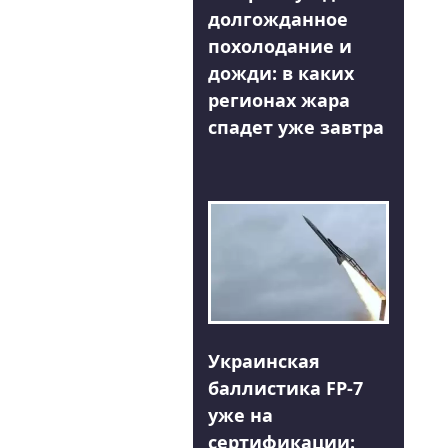
долгожданное
похолодание и
дожди: в каких
регионах жара
спадет уже завтра
Украинская
баллистика FP-7
уже на
сертификации: