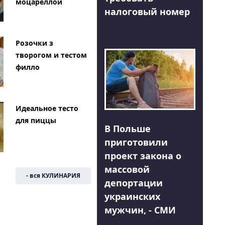
моцареллой
налоговый номер
Розочки з
творогом и тестом
филло
Идеальное тесто
для пиццы
В Польше
приготовили
проект закона о
массовой
- вся КУЛИНАРИЯ
депортации
украинских
мужчин, - СМИ