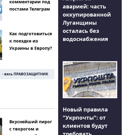
комментарии под
аварией: часть
постами Телеграм
оккупированной
Луганщины
осталась без
Как подготовиться
водоснабжения
к поездке из
Украины в Европу?
- весь ПРАВОЗАЩИТНИК
Новый правила
"Укрпочты": от
Вкуснейший пирог
клиентов будут
с творогом и
требовать