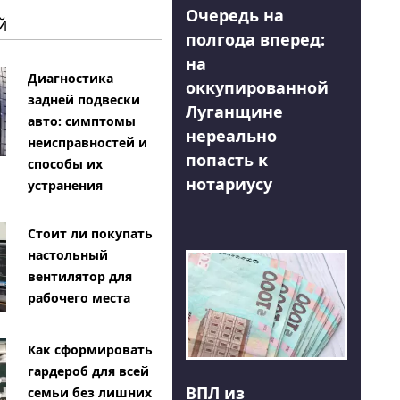
Очередь на
Й
полгода вперед:
на
Диагностика
оккупированной
задней подвески
Луганщине
авто: симптомы
нереально
неисправностей и
попасть к
способы их
нотариусу
устранения
Стоит ли покупать
настольный
вентилятор для
рабочего места
Как сформировать
гардероб для всей
ВПЛ из
семьи без лишних