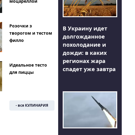
моцареллой
Розочки з
В Украину идет
творогом и тестом
долгожданное
филло
похолодание и
дожди: в каких
регионах жара
Идеальное тесто
спадет уже завтра
для пиццы
- вся КУЛИНАРИЯ