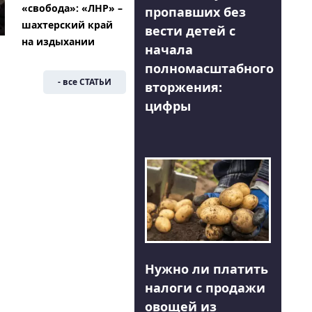
«свобода»: «ЛНР» –
пропавших без
шахтерский край
вести детей с
на издыхании
начала
полномасштабного
- все СТАТЬИ
вторжения:
цифры
Нужно ли платить
налоги с продажи
овощей из