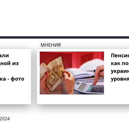
МНЕНИЯ
али
Пенси
ной из
как п
к
украи
ка - фото
уровня
.2024