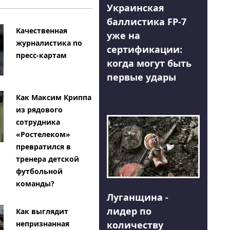
Украинская
баллистика FP-7
Качественная
уже на
журналистика по
сертификации:
пресс-картам
когда могут быть
первые удары
Как Максим Криппа
из рядового
сотрудника
«Ростелеком»
превратился в
тренера детской
футбольной
команды?
Луганщина -
лидер по
Как выглядит
количеству
непризнанная