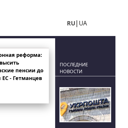
RU
UA
онная реформа:
овысить
ПОСЛЕДНИЕ
нские пенсии до
НОВОСТИ
 ЕС - Гетманцев