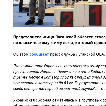
Представительница Луганской области стал
по классическому жиму лежа, который проше
Об этом
сообщает
пресс-служба Луганской ОВА, 
"На чемпионате Европы по классическому жиму л
представляли Наталья Череменко и Анна Кадацка
третье место в категории 52 кг с результатом 92
четвертой в категории до 63 кг. Ее результат -11
среди ветеранов первой возрастной группы", -
гов
Украинская сборная отметилась и в групповых с
сборная завоевала третье место, а мужская - вто