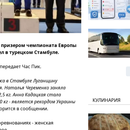
а призером чемпионата Европы
л в турецком Стамбуле.
передает Час Пик.
ежа в Стамбуле Луганщину
я. Наталья Череменко заняла
,5 кг. Анна Кадацкая стала
КУЛИНАРИЯ
0 кг - является рекордом Украины
орится в сообщении.
оревнованиях - женская
рое.