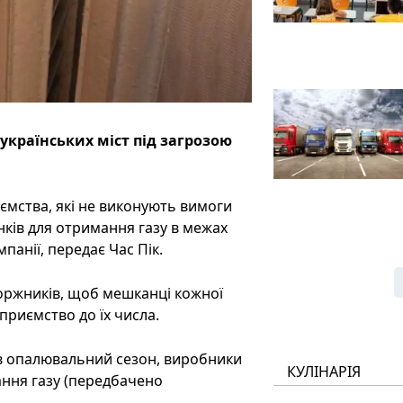
українських міст під загрозою
ємства, які не виконують вимоги
ків для отримання газу в межах
панії, передає Час Пік.
боржників, щоб мешканці кожної
приємство до їх числа.
и в опалювальний сезон, виробники
КУЛІНАРІЯ
ання газу (передбачено