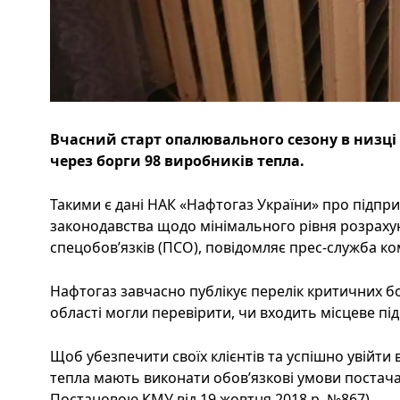
Вчасний старт опалювального сезону в низці 
через борги 98 виробників тепла.
Такими є дані НАК «Нафтогаз України» про підпри
законодавства щодо мінімального рівня розрахун
спецобов’язків (ПСО), повідомляє прес-служба ком
Нафтогаз завчасно публікує перелік критичних 
області могли перевірити, чи входить місцеве під
Щоб убезпечити своїх клієнтів та успішно увійт
тепла мають виконати обов’язкові умови постач
Постановою КМУ від 19 жовтня 2018 р. №867).