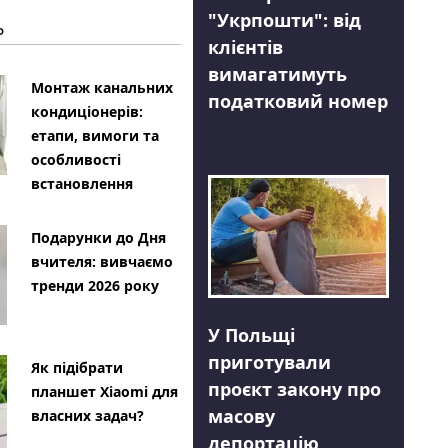
"Укрпошти": від
Ь
клієнтів
вимагатимуть
Монтаж канальних
податковий номер
кондиціонерів:
етапи, вимоги та
особливості
встановлення
Подарунки до Дня
вчителя: вивчаємо
тренди 2026 року
У Польщі
приготували
Як підібрати
проєкт закону про
планшет Xiaomi для
масову
власних задач?
депортацію