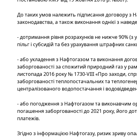
До таких умов належить підписання договору з Н
законодавства, а також виконання однієї з навед
- дотримання рівня розрахунків не нижче 90% (
пільг і субсидій та без урахування штрафних санкц
- або укладення з Нафтогазом та виконання дого
заборгованості за спожитий природний газ у рамка
листопада 2016 року № 1730-VIII «Про заходи, сп
заборгованості теплопостачальних та теплогене
централізованого водопостачання і водовідведенн
- або погодження з Нафтогазом та виконавчим ор
погашення заборгованості до 2021 року, його до
платежів.
Згідно з інформацією Нафтогазу, ризик зриву опа