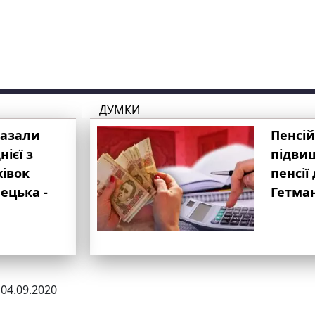
ДУМКИ
казали
Пенсій
ієї з
підвищ
хівок
пенсії 
ецька -
Гетма
 04.09.2020