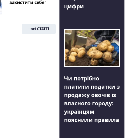
захистити себе"
цифри
- всі СТАТТІ
Чи потрібно
платити податки з
продажу овочів із
власного городу:
українцям
пояснили правила