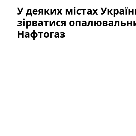
У деяких містах Украї
зірватися опалювальни
Нафтогаз