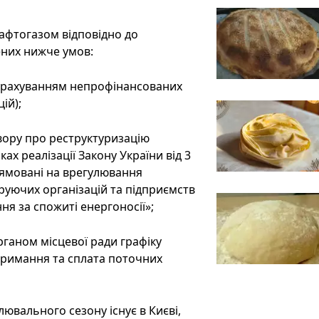
афтогазом відповідно до
ених нижче умов:
з урахуванням непрофінансованих
ій);
вору про реструктуризацію
х реалізації Закону України від 3
рямовані на врегулювання
руючих організацій та підприємств
я за спожиті енергоносії»;
ганом місцевої ради графіку
тримання та сплата поточних
лювального сезону існує в Києві,