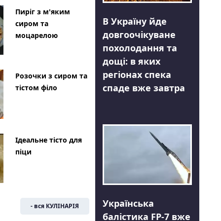
Пиріг з м'яким
В Україну йде
сиром та
довгоочікуване
моцарелою
похолодання та
дощі: в яких
регіонах спека
Розочки з сиром та
спаде вже завтра
тістом філо
Ідеальне тісто для
піци
Українська
- вся КУЛІНАРІЯ
балістика FP-7 вже