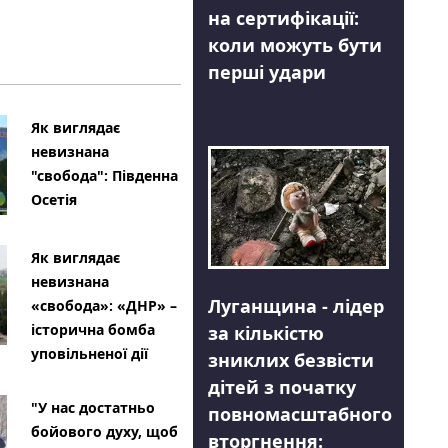
на сертифікації:
коли можуть бути
перші удари
Як виглядає
невизнана
"свобода": Південна
Осетія
Як виглядає
невизнана
Луганщина - лідер
«свобода»: «ДНР» –
історична бомба
за кількістю
уповільненої дії
зниклих безвісти
дітей з початку
"У нас достатньо
повномасштабного
бойового духу, щоб
вторгнення: